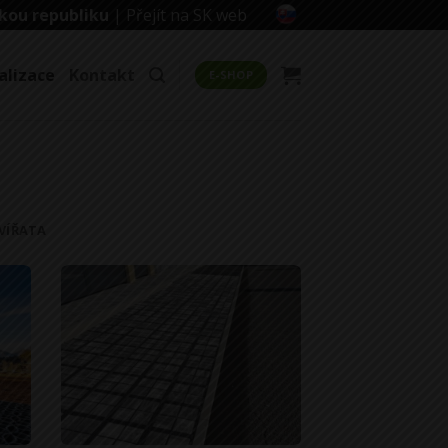
kou republiku
|
Přejít na SK web
alizace
Kontakt
E-SHOP
VÍŘATA