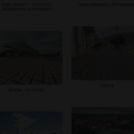
PINE CHALET – CHATA VE
OESCHINENSEE (ŠVÝCARSKO
SMIŽANECH, SLOVENSKO
OBYCE
MYČKA- POTŠTÁT