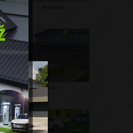
ŘICMANICE
LIDL 3
V