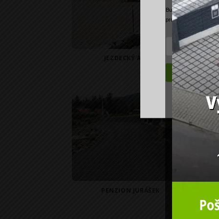
Budete mezi
prvními, 
produktech ECORAS
JEZDECKÝ AREÁL
Z
Zásady zpra
PENZION JURÁŠEK