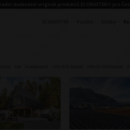
radní dodavatel originál produktů ECORASTER® pro Čes
ECORASTER
Použití
Služby
Re
LOXX
E80
KOMBINACE
VÝPLŇ ŠTĚRKEM
VÝPLŇ TRÁVNÍKEM
Z