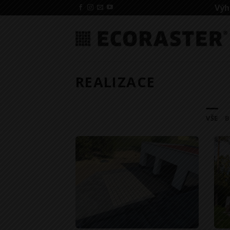
Přeskočit
Výh
na
obsah
REALIZACE
VŠE
B