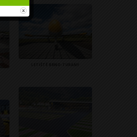
LETIŠTĚ BRNO-TURANY