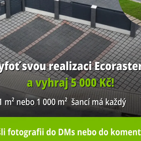
kdo se dozví o nových akcích,
TER
.
PODOLÍ
DOBŘÍŠ
ÍSKAT SLEVU
cování osobních údajů
ZEMĚDĚLSKÁ CESTA
BUSINESS HOTEL