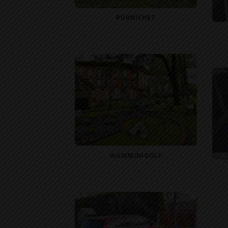
PORNICHET
WGWMINIGOLF