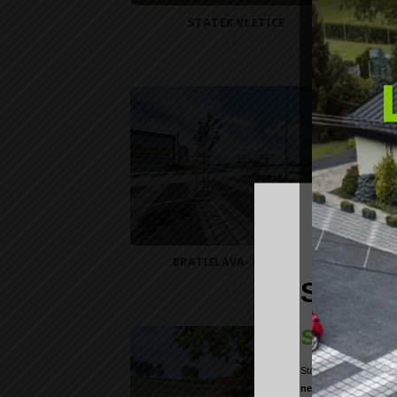
STATEK VLETICE
BRATISLAVA- LETIŠTĚ
Sleva u
skoro v
Stačí se jen
přihlásit
newsletteru
a
my Vám