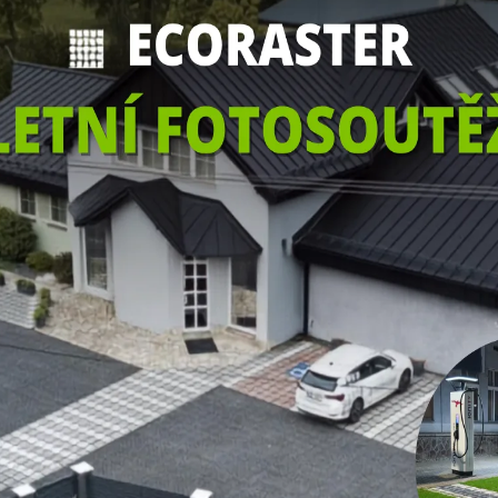
IN-LINE PARK – SAREZA,
OSTRAVA
LOVOSICE- TESLA
ZIMNÍ SERVIS
ž je
JÍZDÁRNA, DVŮR VONDRO
aše...
 k odběru našeho
 na e-mail zašleme
slevu 500 Kč.