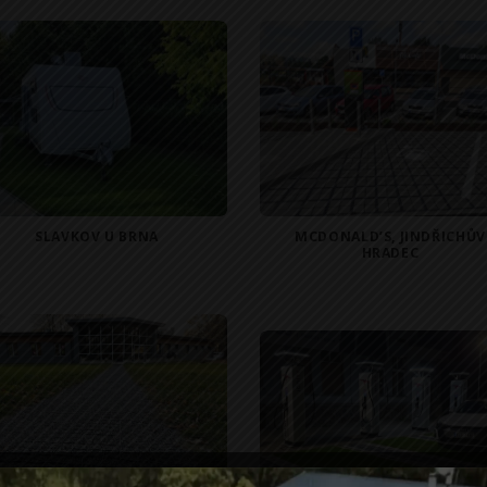
SLAVKOV U BRNA
MCDONALD’S, JINDŘICHŮV
HRADEC