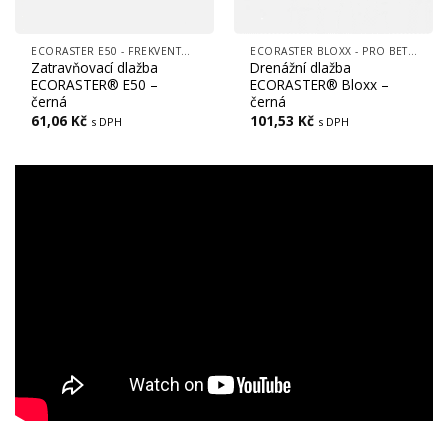
ECORASTER E50 - FREKVENTOVANÉ PLOCHY, (CESTY, LOGISTICKÉ CENTRA, PARKOVIŠTĚ)
ECORASTER BLOXX - PRO BETONOVOU VÝPLŇ, FREKVENTOVANÉ PLOCHY, CESTY, LOGISTICKÁ CENTRA
Zatravňovací dlažba
Drenážní dlažba
ECORASTER® E50 –
ECORASTER® Bloxx –
černá
černá
61,06
Kč
101,53
Kč
s DPH
s DPH