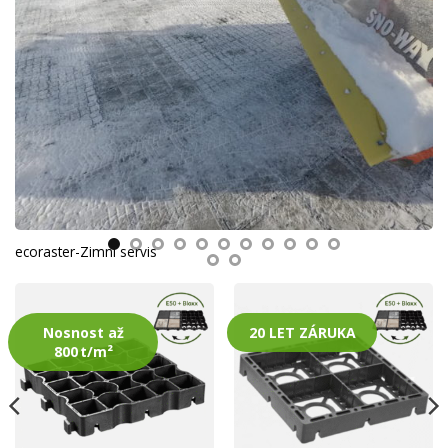
ecoraster-Zimní servis
Nosnost až
20 LET ZÁRUKA
800 t/m²