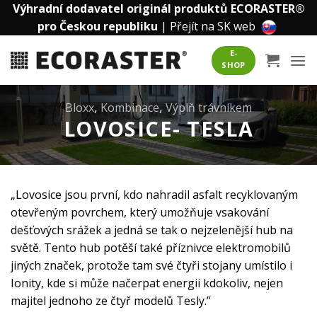
Přeskočit
Výhradní dodavatel originál produktů ECORASTER®
na
pro Českou republiku
|
Přejít na SK web
obsah
E-
SHOP
Bloxx
,
Kombinace
,
Výplň trávníkem
LOVOSICE- TESLA
„Lovosice jsou první, kdo nahradil asfalt recyklovaným
otevřeným povrchem, který umožňuje vsakování
dešťových srážek a jedná se tak o nejzelenější hub na
světě. Tento hub potěší také příznivce elektromobilů
jiných značek, protože tam své čtyři stojany umístilo i
Ionity, kde si může načerpat energii kdokoliv, nejen
majitel jednoho ze čtyř modelů Tesly.”