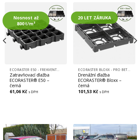
Nosnost až
20 LET ZÁRUKA
800 t/m²
ECORASTER E50 - FREKVENTOVANÉ PLOCHY, (CESTY, LOGISTICKÉ CENTRA, PARKOVIŠTĚ)
ECORASTER BLOXX - PRO BETONOVOU VÝPLŇ, FREKVENTOVANÉ PLOCHY, CESTY, LOGISTICKÁ CENTRA
Zatravňovací dlažba
Drenážní dlažba
ECORASTER® E50 –
ECORASTER® Bloxx –
černá
černá
61,06
Kč
101,53
Kč
s DPH
s DPH