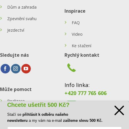
Dům a zahrada
Inspirace
Zpevnění svahu
FAQ
Jezdectví
Video
Ke stažení
Sledujte nás
Rychlý kontakt
Info linka:
Může pomoct
+420 777 765 606
Realizace
Chcete ušetřit 500 Kč?
Konfigurátor
Stačí se
přihlásit k odběru našeho
E-mail:
newsletteru
a my vám na e-mail
zašleme slevu 500 Kč.
Blog