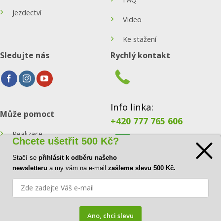
Jezdectví
Video
Ke stažení
Sledujte nás
Rychlý kontakt
Info linka:
Může pomoct
+420 777 765 606
Realizace
Chcete ušetřit 500 Kč?
Konfigurátor
Stačí se
přihlásit k odběru našeho
E-mail:
newsletteru
a my vám na e-mail
zašleme slevu 500 Kč.
Blog
info@ecoraster.cz
Kontakt
Ano, chci slevu