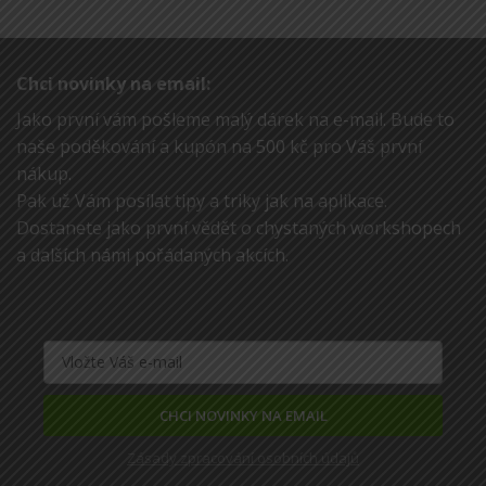
Chci novinky na email:
Jako první vám pošleme malý dárek na e-mail. Bude to
naše poděkování a kupón na 500 kč pro Váš první
nákup.
Pak už Vám posílat tipy a triky jak na aplikace.
Dostanete jako první vědět o chystaných workshopech
a dalších námi pořádaných akcích.
CHCI NOVINKY NA EMAIL
Zásady zpracování osobních údajů