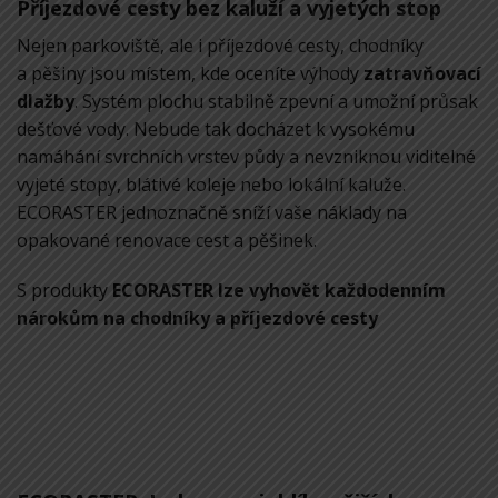
Příjezdové cesty bez kaluží a vyjetých stop
Nejen
parkoviště
, ale i příjezdové cesty, chodníky
a pěšiny jsou místem, kde oceníte výhody
zatravňovací
dlažby
. Systém plochu stabilně zpevní a umožní průsak
dešťové vody. Nebude tak docházet k vysokému
namáhání svrchních vrstev půdy a nevzniknou viditelné
vyjeté stopy, blátivé koleje nebo lokální kaluže.
ECORASTER jednoznačně sníží vaše náklady na
opakované renovace cest a pěšinek.
S produkty
ECORASTER lze vyhovět každodenním
nárokům na chodníky a příjezdové cesty