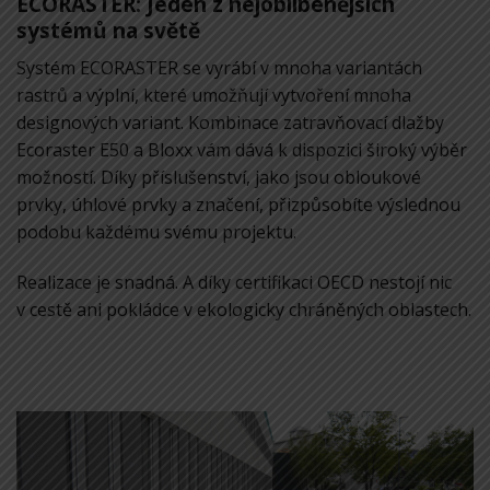
ECORASTER: Jeden z nejoblíbenějších
systémů na světě
Systém ECORASTER se vyrábí v mnoha variantách
rastrů a výplní, které umožňují vytvoření mnoha
designových variant. Kombinace
zatravňovací dlažby
Ecoraster E50
a
Bloxx
vám dává k dispozici široký výběr
možností. Díky příslušenství, jako jsou obloukové
prvky, úhlové prvky a značení, přizpůsobíte výslednou
podobu každému svému projektu.
Realizace je snadná. A díky certifikaci OECD nestojí nic
v cestě ani pokládce v ekologicky chráněných oblastech.