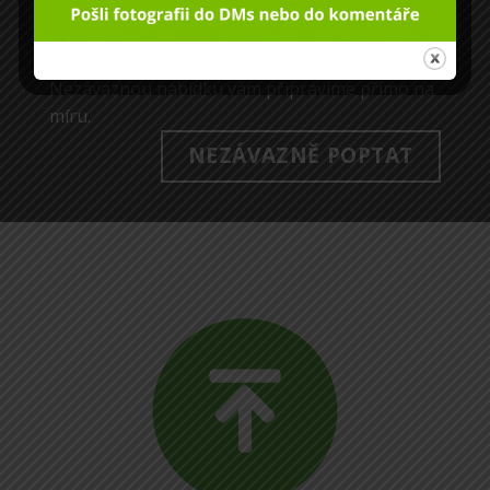
Napište nám. Rádi vám předáme naše
zkušenosti a představíme všechny možnosti
vhodné pro váš individuální projekt.
Nezávaznou nabídku vám připravíme přímo na
míru.
NEZÁVAZNĚ POPTAT