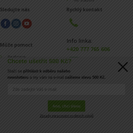
Sledujte nás
Rychlý kontakt
Info linka:
Může pomoct
+420 777 765 606
Realizace
Chcete ušetřit 500 Kč?
Konfigurátor
Stačí se
přihlásit k odběru našeho
E-mail:
newsletteru
a my vám na e-mail
zašleme slevu 500 Kč.
Blog
info@ecoraster.cz
Kontakt
Ano, chci slevu
Zásady zpracování osobních údajů
FAQ
Copyright© 2026
DOVA a.s.
|
IČ:
41034554 |
DIČ:
CZ41034554