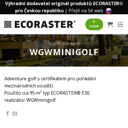
Přeskočit
Výhradní dodavatel originál produktů ECORASTER®
na
pro Českou republiku
|
Přejít na SK web
obsah
E-
SHOP
Výplň štěrkem
WGWMINIGOLF
Adventure golf s certifikátem pro pořádání
mezinárodních soutěží.
Použito cca 95 m² typ ECORASTER® E30.
realizátor WGWminigolf.