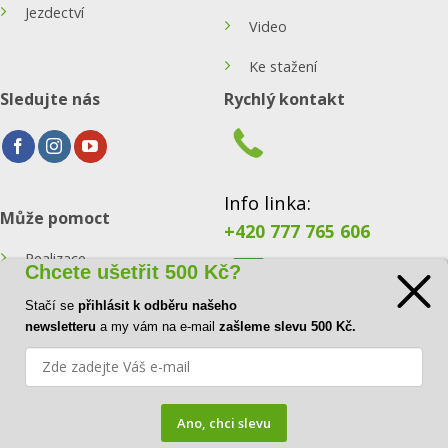
Jezdectví
Video
Ke stažení
Sledujte nás
Rychlý kontakt
Info linka:
Může pomoct
+420 777 765 606
Realizace
Chcete ušetřit 500 Kč?
Konfigurátor
Stačí se
přihlásit k odběru našeho
E-mail:
newsletteru
a my vám na e-mail
zašleme slevu 500 Kč.
Blog
info@ecoraster.cz
Kontakt
Ano, chci slevu