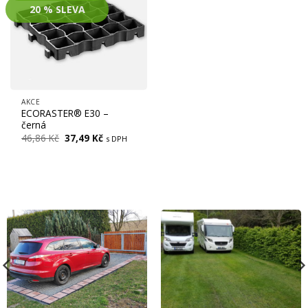
20 % SLEVA
AKCE
ECORASTER® E30 –
černá
Původní
Aktuální
46,86
Kč
37,49
Kč
s DPH
cena
cena
byla:
je:
46,86 Kč.
37,49 Kč.