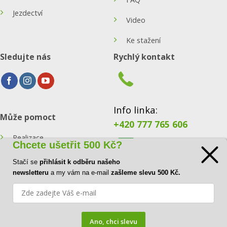
Jezdectví
Video
Ke stažení
Sledujte nás
Rychlý kontakt
Info linka:
Může pomoct
+420 777 765 606
Realizace
Chcete ušetřit 500 Kč?
Konfigurátor
Stačí se
přihlásit k odběru našeho
E-mail:
newsletteru
a my vám na e-mail
zašleme slevu 500 Kč.
Blog
info@ecoraster.cz
Kontakt
Ano, chci slevu