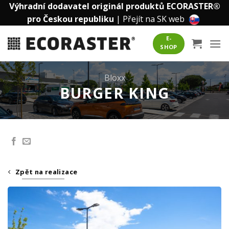
Přeskočit
Výhradní dodavatel originál produktů ECORASTER®
na
pro Českou republiku
|
Přejít na SK web
obsah
E-
SHOP
Bloxx
BURGER KING
Zpět na realizace