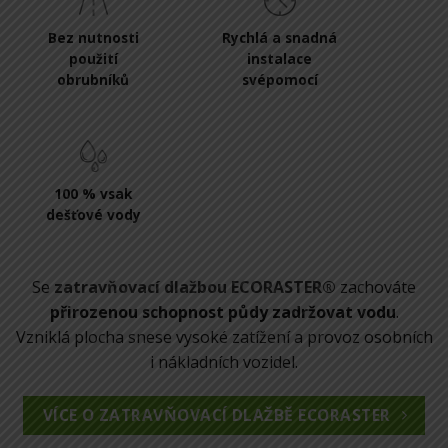
Bez nutnosti
Rychlá a snadná
použití
instalace
obrubníků
svépomocí
100 % vsak
dešťové vody
Se
zatravňovací dlažbou ECORASTER®
zachováte
přirozenou schopnost půdy zadržovat vodu
.
Vzniklá plocha snese vysoké zatížení a provoz osobních
i nákladních vozidel.
VÍCE O ZATRAVŇOVACÍ DLAŽBĚ ECORASTER