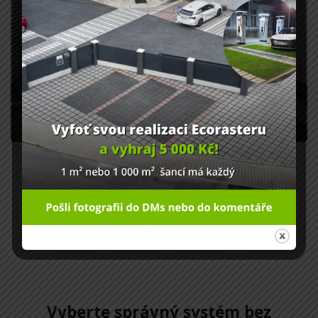
Plochy pro požární techniku
Bezpečné cesty, odstavné plochy i manipulační prostory pro
požární techniku
Vyberte správný systém bez