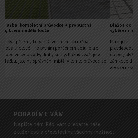
Dlažba do pergoly, která nepálí a nepraská: Průvodce
Dl
výběrem nejlepší podlahy
ne
Plánujete stavbu pergoly nebo renovaci té stávající? Pak
Pl
pravděpodobně řešíte zásadní otázku: Jaká je ta nejlepší dlažba
ve
do pergoly? Trh nabízí klasiku v podobě betonových dlaždic,
ro
e
zámkové dlažby nebo dřevěných teras. Každé z těchto řešení má
př
ale svá úskalí –[...]
sk
PORADÍME VÁM
Napište nám. Rádi vám předáme naše
zkušenosti a představíme všechny možnosti