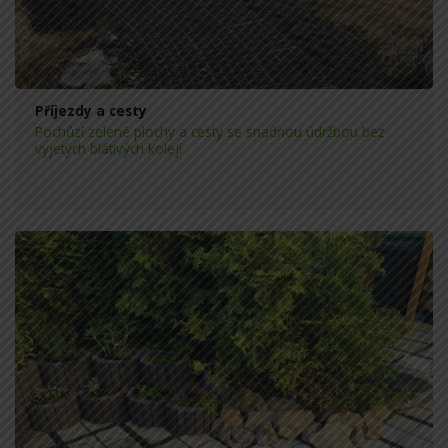
Příjezdy a cesty
Pochůzí zelené plochy a cesty se snadnou údržbou bez
vyjetých blátivých kolejí