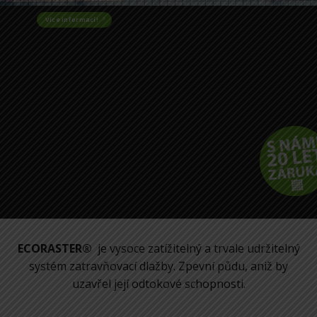
Více informací!
ECORASTER®
je vysoce zatížitelný a trvale udržitelný
systém zatravňovací dlažby. Zpevní půdu, aniž by
uzavřel její odtokové schopnosti.