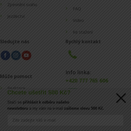
Zpevnění svahu
FAQ
Jezdectví
Video
Ke stažení
Sledujte nás
Rychlý kontakt
Info linka:
Může pomoct
+420 777 765 606
Realizace
Chcete ušetřit 500 Kč?
Konfigurátor
Stačí se
přihlásit k odběru našeho
E-mail:
newsletteru
a my vám na e-mail
zašleme slevu 500 Kč.
Blog
info@ecoraster.cz
Kontakt