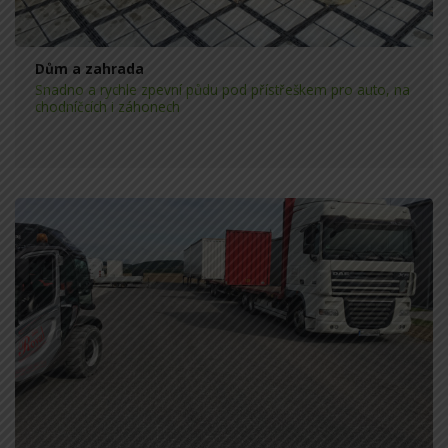
Dům a zahrada
Snadno a rychle zpevní půdu pod přístřeškem pro auto, na
chodníčcích i záhonech