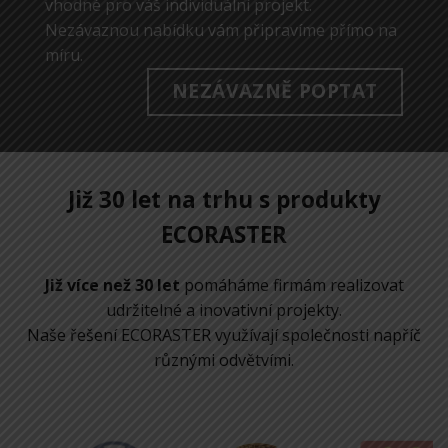
vhodné pro váš individuální projekt.
Nezávaznou nabídku vám připravíme přímo na
míru.
NEZÁVAZNĚ POPTAT
Již
30
let na trhu s produkty
ECORASTER
Již více než 30 let
pomáháme firmám realizovat
udržitelné a inovativní projekty.
Naše řešení ECORASTER využívají společnosti napříč
různými odvětvími.