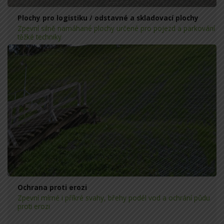
Plochy pro logistiku / odstavné a skladovací plochy
Zpevní silně namáhané plochy určené pro pojezd a parkování
těžké techniky
Ochrana proti erozi
Zpevní mírné i příkré svahy, břehy podél vod a ochrání půdu
proti erozi