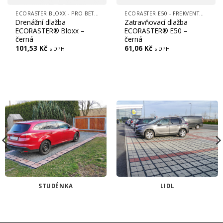
ECORASTER BLOXX - PRO BETONOVOU VÝPLŇ, FREKVENTOVANÉ PLOCHY, CESTY, LOGISTICKÁ CENTRA
ECORASTER E50 - FREKVENTOVANÉ PLOCHY, (CESTY, LOGISTICKÉ CENTRA, PARKOVIŠTĚ)
Drenážní dlažba
Zatravňovací dlažba
ECORASTER® Bloxx –
ECORASTER® E50 –
černá
černá
101,53
Kč
61,06
Kč
s DPH
s DPH
STUDÉNKA
LIDL