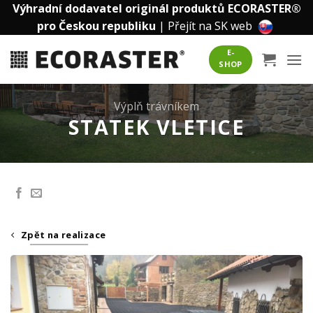
Přeskočit
Výhradní dodavatel originál produktů ECORASTER®
na
pro Českou republiku
|
Přejít na SK web
obsah
E-
SHOP
Výplň trávníkem
STATEK VLETICE
Zpět na realizace