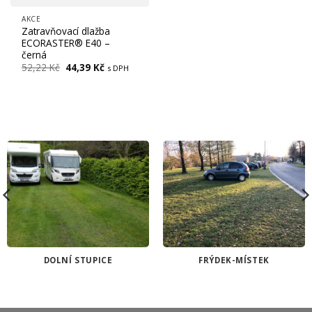
AKCE
Zatravňovací dlažba
ECORASTER® E40 –
černá
Původní
Aktuální
52,22
Kč
44,39
Kč
s DPH
cena
cena
byla:
je:
52,22 Kč.
44,39 Kč.
DOLNÍ STUPICE
FRÝDEK-MÍSTEK