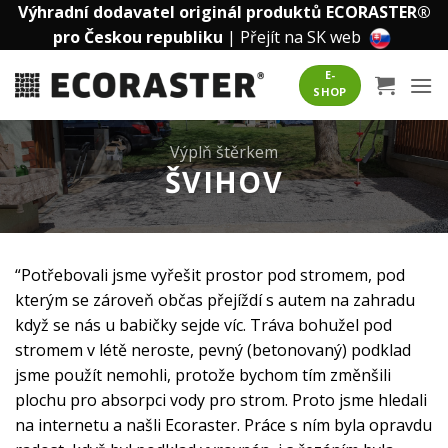
Přeskočit
Výhradní dodavatel originál produktů ECORASTER®
na
pro Českou republiku
|
Přejít na SK web
obsah
E-
SHOP
Výplň štěrkem
ŠVIHOV
“Potřebovali jsme vyřešit prostor pod stromem, pod
kterým se zároveň občas přejíždí s autem na zahradu
když se nás u babičky sejde víc. Tráva bohužel pod
stromem v létě neroste, pevný (betonovaný) podklad
jsme použít nemohli, protože bychom tím změnšili
plochu pro absorpci vody pro strom. Proto jsme hledali
na internetu a našli Ecoraster. Práce s ním byla opravdu