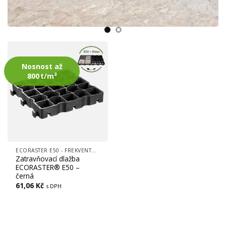
Nosnost až
800 t/m²
ECORASTER E50 - FREKVENTOVANÉ PLOCHY, (CESTY, LOGISTICKÉ CENTRA, PARKOVIŠTĚ)
Zatravňovací dlažba
ECORASTER® E50 –
černá
61,06
Kč
s DPH