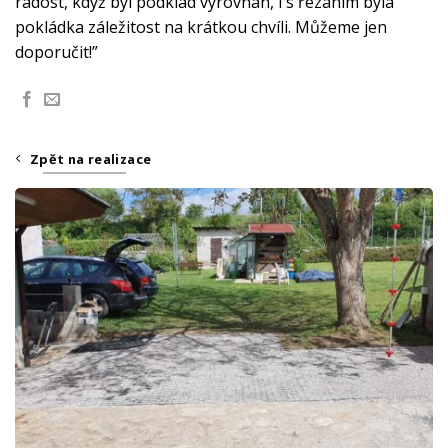
radost, když byl podklad vyrovnán, i s řezáním byla
pokládka záležitost na krátkou chvíli. Můžeme jen
doporučit!”
Zpět na realizace