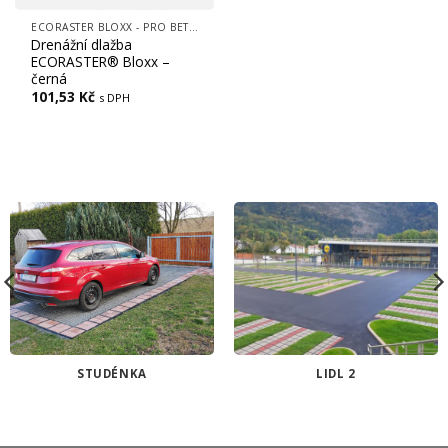
ECORASTER BLOXX - PRO BETONOVOU VÝPLŇ, FREKVENTOVANÉ PLOCHY, CESTY, LOGISTICKÁ CENTRA
Drenážní dlažba
ECORASTER® Bloxx –
černá
101,53
Kč
s DPH
STUDÉNKA
LIDL 2