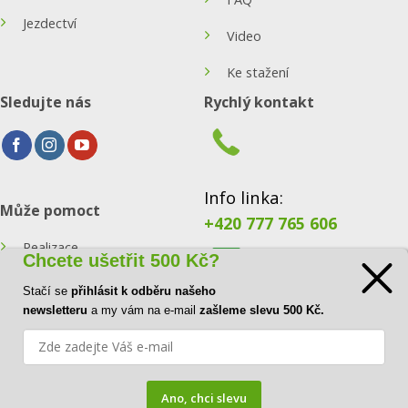
Jezdectví
Video
Ke stažení
Sledujte nás
Rychlý kontakt
Info linka:
Může pomoct
+420 777 765 606
Realizace
Chcete ušetřit 500 Kč?
Konfigurátor
Stačí se
přihlásit k odběru našeho
E-mail:
newsletteru
a my vám na e-mail
zašleme slevu 500 Kč.
Blog
info@ecoraster.cz
Kontakt
Ano, chci slevu