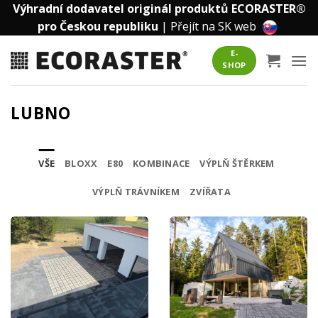
Přeskočit
Výhradní dodavatel originál produktů ECORASTER®
na
pro Českou republiku
|
Přejít na SK web
obsah
E-
SHOP
LUBNO
VŠE
BLOXX
E80
KOMBINACE
VÝPLŇ ŠTĚRKEM
VÝPLŇ TRÁVNÍKEM
ZVÍŘATA