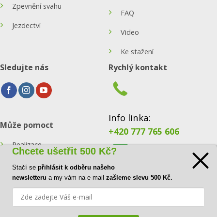
Zpevnění svahu
FAQ
Jezdectví
Video
Ke stažení
Sledujte nás
Rychlý kontakt
Info linka:
Může pomoct
+420 777 765 606
Realizace
Chcete ušetřit 500 Kč?
Konfigurátor
Stačí se
přihlásit k odběru našeho
E-mail:
newsletteru
a my vám na e-mail
zašleme slevu 500 Kč.
Blog
info@ecoraster.cz
Kontakt