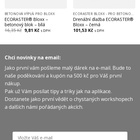
BETONOVÁ VÝPLŇ PRO BLOXX
ECORASTER BLOXX - PRO BETONOVOU VÝPLŇ, FREKVENTOVANÉ PLOCHY, CESTY, LOGISTICKÁ CENTRA
ECORASTER® Bloxx –
Drenážní dlažba ECORASTER®
betonový blok – bílá
Bloxx – černá
Původní
Aktuální
16,35
Kč
9,81
Kč
101,53
Kč
s DPH
s DPH
cena
cena
byla:
je:
16,35 Kč.
9,81 Kč.
Chci novinky na email:
Jako první vám pošleme malý dárek na e-mail. Bude to
naše poděkování a kupón na 500 kč pro Váš první
nákup.
Pak už Vám posílat tipy a triky jak na aplikace.
Dostanete jako první vědět o chystaných workshopech
a dalších námi pořádaných akcích.