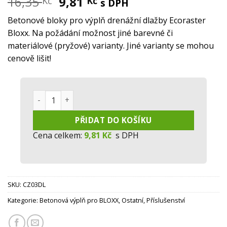
Původní
Aktuální
16,35
9,81
Kč
Kč
s DPH
cena
cena
Betonové bloky pro výplň drenážní dlažby Ecoraster
byla:
je:
Bloxx. Na požádání možnost jiné barevné či
16,35 Kč.
9,81 Kč.
materiálové (pryžové) varianty. Jiné varianty se mohou
cenově lišit!
ECORASTER® Bloxx - betonový blok - antracit množs
PŘIDAT DO KOŠÍKU
Cena celkem:
9,81 Kč
s DPH
SKU:
CZ03DL
Kategorie:
Betonová výplň pro BLOXX
,
Ostatní
,
Příslušenství