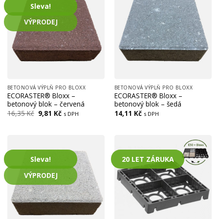
Sleva!
VÝPRODEJ
BETONOVÁ VÝPLŇ PRO BLOXX
BETONOVÁ VÝPLŇ PRO BLOXX
ECORASTER® Bloxx –
ECORASTER® Bloxx –
betonový blok – červená
betonový blok – šedá
Původní
Aktuální
16,35
Kč
9,81
Kč
14,11
Kč
s DPH
s DPH
cena
cena
byla:
je:
16,35 Kč.
9,81 Kč.
Sleva!
20 LET ZÁRUKA
VÝPRODEJ