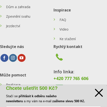
Dům a zahrada
Inspirace
Zpevnění svahu
FAQ
Jezdectví
Video
Ke stažení
Sledujte nás
Rychlý kontakt
Info linka:
Může pomoct
+420 777 765 606
Realizace
Chcete ušetřit 500 Kč?
Konfigurátor
Stačí se
přihlásit k odběru našeho
E-mail:
newsletteru
a my vám na e-mail
zašleme slevu 500 Kč.
Blog