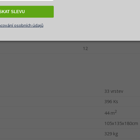
2,5 mm
ÍSKAT SLEVU
50 mm
cování osobních údajů
53,51 Kč
Na skladě
12
33 vrstev
396 Ks
2
44 m
105x135x180cm
329 kg