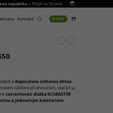
kou republiku
|
Přejít na SK web
alizace
Kontakt
E-SHOP
S50
vodech a
doporučeno světovou elitou
.
ysokém zatížení při drezurách, skocích a
hne
zatravňovací dlažba ECORASTER
ticitou a jedinečným komfortem