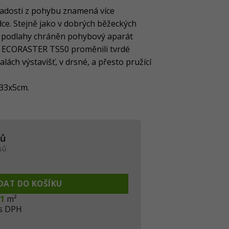
a radosti z pohybu znamená více
ce. Stejně jako v dobrých běžeckých
é podlahy chráněn pohybový aparát
í ECORASTER TS50 proměnili tvrdé
lách výstavišť, v drsné, a přesto pružící
x33x5cm.
sů
sů
ožství
DAT DO KOŠÍKU
11
m²
s DPH