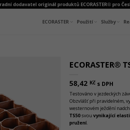
radní dodavatel originál produktů ECORASTER® pro Čes
ECORASTER
Použití
Služby
Re
ECORASTER® T
58,42
Kč
s DPH
Testováno v jezdeckých zá
Obzvlášť při pravidelném, v
westernovém ježdění nadc
TS50
svou
vynikající elas
pružení
.