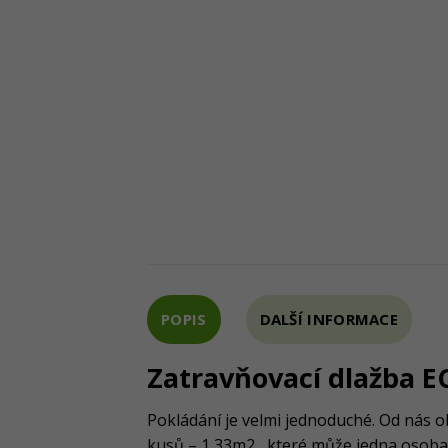
POPIS
DALŠÍ INFORMACE
Zatravňovací dlažba 
Pokládání je velmi jednoduché. Od nás ob
kusů – 1,33m2 , které může jedna osoba