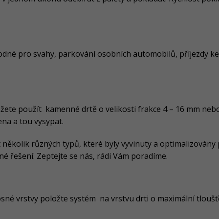
odné pro svahy, parkování osobních automobilů, příjezdy ke
můžete použít kamenné drtě o velikosti frakce 4 – 16 mm ne
ena a tou vysypat.
několik různých typů, které byly vyvinuty a optimalizovány 
é řešení. Zeptejte se nás, rádi Vám poradíme.
né vrstvy položte systém na vrstvu drti o maximální tloušťc