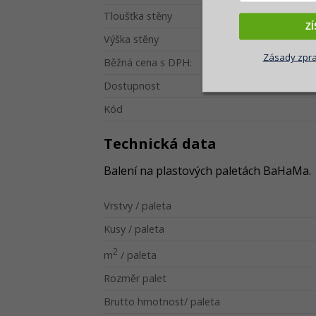
Tloušťka stěny
Z
Výška stěny
Zásady zpra
Běžná cena s DPH:
Dostupnost
Kód
Technická data
Balení na plastových paletách BaHaMa.
Vrstvy / paleta
Kusy / paleta
2
m
/ paleta
Rozměr palet
Brutto hmotnost/ paleta