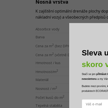
Nosná vrstva
K zajištění optimální drenáže plochy do
nákladní vozy) a všeobecných předpisů o 
Absorbce vody
Barva
2
Cena za m
(bez DPH)
Sleva u
2
Cena za m
(včetně DPH)
skoro v
Hmotnost / kus
2
Hmotnost/m
Stačí se jen
přihlásit
newsletteru
a
my Vám
Materiál
Budete mezi
prvními, 
2
Nosnost / m
produktech ECORAS
2
Počet kusů do m
Tepelná stabilita