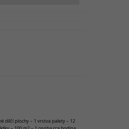
dílčí plochy – 1 vrstva palety – 12
ládky – 100 m2 – 1 osoba cca hodina