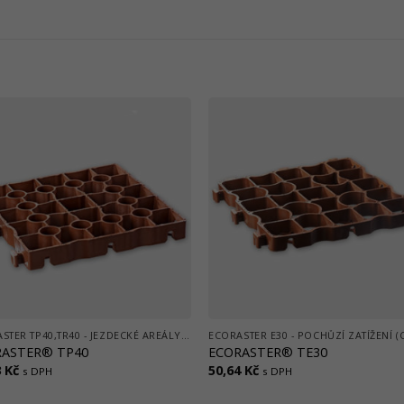
ECORASTER TP40,TR40 - JEZDECKÉ AREÁLY, VÝBĚHY, STÁJE, PADDOCKY
RASTER® TP40
ECORASTER® TE30
3
Kč
50,64
Kč
s DPH
s DPH