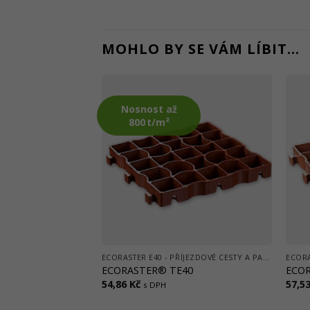
MOHLO BY SE VÁM LÍBIT…
Nosnost až
800 t/m²
ECORASTER E40 - PŘÍJEZDOVÉ CESTY A PARKOVIŠTĚ K RD
ECORASTER® TE40
ECO
54,86
Kč
57,5
s DPH