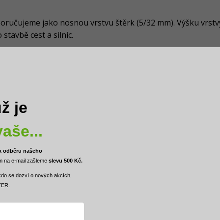
poručujeme jako nosnou vrstvu štěrk (5/32 mm). Výšku vrstvy
stavbě cest a silnic.
0,01%
teracotta
390 Kč
ž je
472 Kč
aše...
0,73 kg
6,57 kg
 k odběru našeho
 na e-mail zašleme
slevu 500 Kč.
100% recyklát
kdo se dozví o nových akcích,
do 150 t
TER
.
9
Teplota -50°C až 90°C