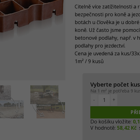
Citelně více zatížitelnosti 
bezpečnosti pro koně a jezd
botách u člověka je u dobr
koně. Už často jsme pomoc
betonové podlahy, např. v ha
podlahy pro jezdectví.
Cena je uvedená za kus/33
1m² / 9 kusů
Vyberte počet ku
Na 1 m² je potřeba 9 ku
ECORASTER® TS50 mn
PŘI
Do košíku vložíte:
0,
V hodnotě:
58,42 Kč