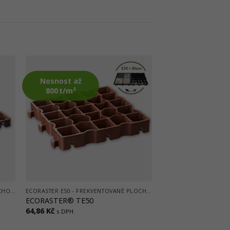
Nosnost až
800 t/m²
ECORASTER E30 - POCHŮZÍ ZATÍŽENÍ (CHODNÍKY)
ECORASTER E50 - FREKVENTOVANÉ PLOCHY, (CESTY, LOGISTICKÉ CENTRA, PARKOVIŠTĚ)
ECORASTER® TE50
64,86
Kč
s DPH