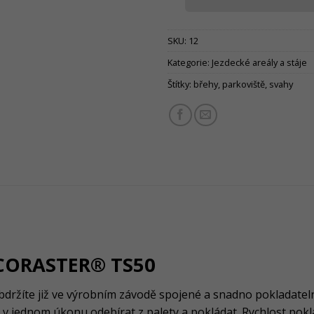
SKU:
12
Kategorie:
Jezdecké areály a stáje
Štítky:
břehy
,
parkoviště
,
svahy
ECORASTER® TS50
držíte již ve výrobním závodě spojené a snadno pokladatelné 
 v jednom úkonu odebírat z palety a pokládat. Rychlost pok