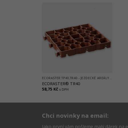
ECORASTER TP40,TR40 - JEZDECKÉ AREÁLY, VÝBĚHY, STÁJE, PADDOCKY
ECORASTER® TR40
58,75
Kč
s DPH
Chci novinky na email:
Jako první vám pošleme malý dárek na e