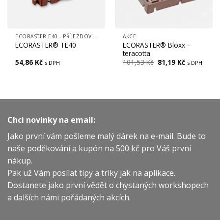
ECORASTER E40 - PŘÍJEZDOVÉ CESTY A PARKOVIŠTĚ K RD
AKCE
ECORASTER® Bloxx –
ECORASTER® TE40
teracotta
Původní
Aktuální
54,86
Kč
101,53
Kč
81,19
Kč
s DPH
s DPH
cena
cena
byla:
je:
101,53 Kč.
81,19 Kč.
Chci novinky na email:
Jako první vám pošleme malý dárek na e-mail. Bude to
naše poděkování a kupón na 500 kč pro Váš první
nákup.
Pak už Vám posílat tipy a triky jak na aplikace.
Dostanete jako první vědět o chystaných workshopech
a dalších námi pořádaných akcích.