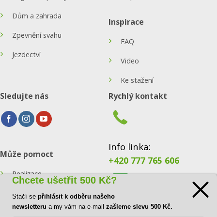
Dům a zahrada
Inspirace
Zpevnění svahu
FAQ
Jezdectví
Video
Ke stažení
Sledujte nás
Rychlý kontakt
Info linka:
Může pomoct
+420 777 765 606
Realizace
Chcete ušetřit 500 Kč?
Konfigurátor
Stačí se
přihlásit k odběru našeho
E-mail:
newsletteru
a my vám na e-mail
zašleme slevu 500 Kč.
Blog