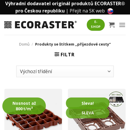
Přeskočit
Výhradní dodavatel originál produktů ECORASTER®
na
pro Českou republiku
|
Přejít na SK web
obsah
E-
SHOP
Domů
/
Produkty se štítkem „příjezdové cesty“
FILTR
Nosnost až
Sleva!
800 t/m²
SLEVA