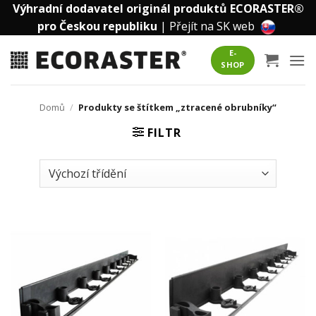
Přeskočit
Výhradní dodavatel originál produktů ECORASTER®
na
pro Českou republiku
|
Přejít na SK web
obsah
E-
SHOP
Domů
/
Produkty se štítkem „ztracené obrubníky“
FILTR