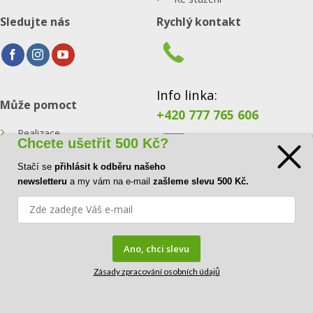
Sledujte nás
Rychlý kontakt
Info linka:
Může pomoct
+420 777 765 606
Realizace
Chcete ušetřit 500 Kč?
Konfigurátor
Stačí se
přihlásit k odběru našeho
E-mail:
newsletteru
a my vám na e-mail
zašleme slevu 500 Kč.
Blog
info@ecoraster.cz
Kontakt
Ano, chci slevu
Zásady zpracování osobních údajů
FAQ
Copyright© 2026
DOVA a.s.
|
IČ:
41034554 |
DIČ:
CZ41034554