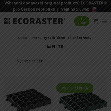
Přeskočit
Výhradní dodavatel originál produktů ECORASTER®
na
pro Českou republiku
|
Přejít na SK web
obsah
E-
SHOP
Domů
/
Produkty se štítkem „zelené střechy“
FILTR
20 LET ZÁRUKA