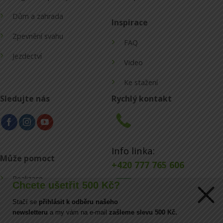
Dům a zahrada
Inspirace
Zpevnění svahu
FAQ
Jezdectví
Video
Ke stažení
Sledujte nás
Rychlý kontakt
Info linka:
Může pomoct
+420 777 765 606
Realizace
Chcete ušetřit 500 Kč?
Konfigurátor
Stačí se
přihlásit k odběru našeho
E-mail:
newsletteru
a my vám na e-mail
zašleme slevu 500 Kč.
Blog