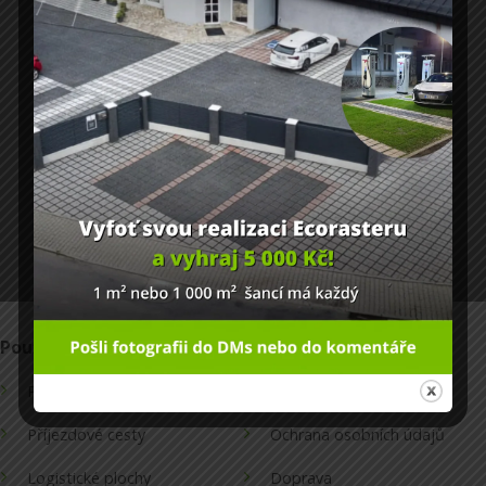
CHCI NOVINKY NA EMAIL
Zásady zpracování osobních údajů
Použití
Informace
Parkoviště
Obchodní podmínky
Příjezdové cesty
Ochrana osobních údajů
Logistické plochy
Doprava