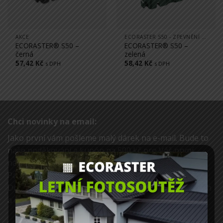
AKCE
ECORASTER S50 - ZPEVNĚNÍ BŘEHŮ, SVAHŮ, PROTIEROZNÍ ÚPRAVY
ECORASTER® S50 –
ECORASTER® S50 –
černá
zelená
57,42
Kč
58,42
Kč
s DPH
s DPH
Chci novinky na email:
Jako první vám pošleme malý dárek na e-mail. Bude to
naše poděkování a kupón na 500 kč pro Váš první
nákup.
Pak už Vám posílat tipy a triky jak na aplikace.
Dostanete jako první vědět o chystaných workshopech
a dalších námi pořádaných akcích.