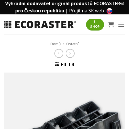
Přeskočit
Výhradní dodavatel originál produktů ECORASTER®
na
pro Českou republiku
|
Přejít na SK web
obsah
E-
SHOP
Domů
/
Ostatní
FILTR