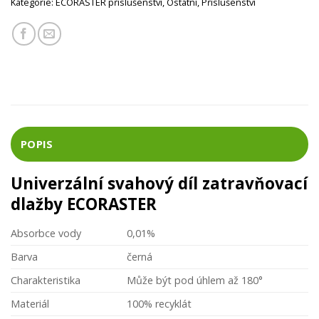
Kategorie:
ECORASTER příslušenství
,
Ostatní
,
Příslušenství
POPIS
Univerzální svahový díl zatravňovací
dlažby ECORASTER
Absorbce vody
0,01%
Barva
černá
Charakteristika
Může být pod úhlem až 180°
Materiál
100% recyklát