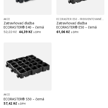
AKCE
ECORASTER E50 - FREKVENTOVANÉ PLOCHY, (CESTY, LOGISTICKÉ CENTRA, PARKOVIŠTĚ)
Zatravňovací dlažba
Zatravňovací dlažba
ECORASTER® E40 – černá
ECORASTER® E50 – černá
Původní
Aktuální
52,22
Kč
44,39
Kč
61,06
Kč
s DPH
s DPH
cena
cena
byla:
je:
52,22 Kč.
44,39 Kč.
AKCE
ECORASTER® S50 – černá
57,42
Kč
s DPH