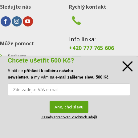
Sledujte nás
Rychlý kontakt
Info linka:
Může pomoct
+420 777 765 606
Realizace
Chcete ušetřit 500 Kč?
Konfigurátor
Stačí se
přihlásit k odběru našeho
E-mail:
newsletteru
a my vám na e-mail
zašleme slevu 500 Kč.
Blog
info@ecoraster.cz
Kontakt
Ano, chci slevu
Zásady zpracování osobních údajů
FAQ
Copyright© 2026
DOVA a.s.
|
IČ:
41034554 |
DIČ:
CZ41034554
| Kirilovova 115, 73921 Paskov