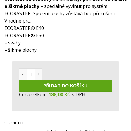
a šikmé plochy
– speciálně vyvinut pro systém
ECORASTER. Spojení plochy zůstává bez přerušení.
Vhodné pro:
ECORASTER® E40
ECORASTER® E50
– svahy
– šikmé plochy
Universální svahový díl množství
PŘIDAT DO KOŠÍKU
Cena celkem:
188,00 Kč
s DPH
SKU:
10131