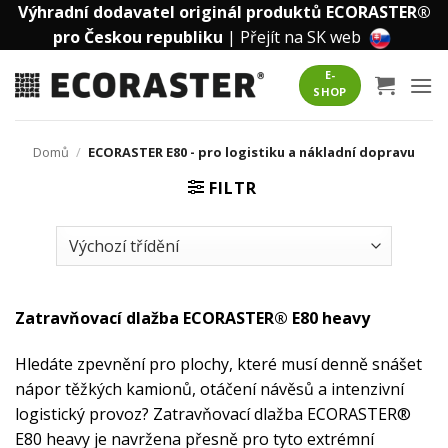
Přeskočit
Výhradní dodavatel originál produktů ECORASTER®
na
pro Českou republiku
|
Přejít na SK web
obsah
E-
SHOP
Domů
/
ECORASTER E80 - pro logistiku a nákladní dopravu
FILTR
Zatravňovací dlažba ECORASTER® E80 heavy
Hledáte zpevnění pro plochy, které musí denně snášet
nápor těžkých kamionů, otáčení návěsů a intenzivní
logistický provoz? Zatravňovací dlažba ECORASTER®
E80 heavy je navržena přesně pro tyto extrémní