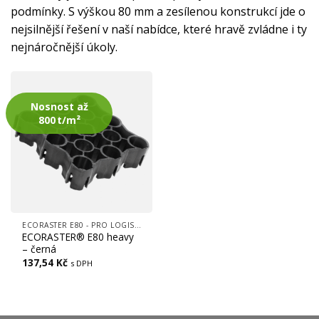
podmínky. S výškou 80 mm a zesílenou konstrukcí jde o
nejsilnější řešení v naší nabídce, které hravě zvládne i ty
nejnáročnější úkoly.
Nosnost až
800 t/m²
ECORASTER E80 - PRO LOGISTIKU A NÁKLADNÍ DOPRAVU
ECORASTER® E80 heavy
– černá
137,54
Kč
s DPH