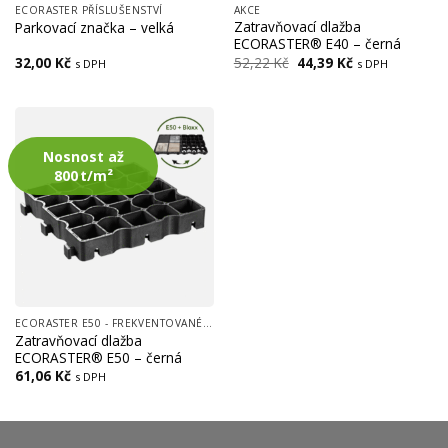
ECORASTER PŘÍSLUŠENSTVÍ
AKCE
Zatravňovací dlažba
Parkovací značka – velká
ECORASTER® E40 – černá
Původní
Aktuální
32,00
Kč
52,22
Kč
44,39
Kč
s DPH
s DPH
cena
cena
byla:
je:
52,22 Kč.
44,39 Kč.
Nosnost až
800 t/m²
ECORASTER E50 - FREKVENTOVANÉ PLOCHY, (CESTY, LOGISTICKÉ CENTRA, PARKOVIŠTĚ)
Zatravňovací dlažba
ECORASTER® E50 – černá
61,06
Kč
s DPH