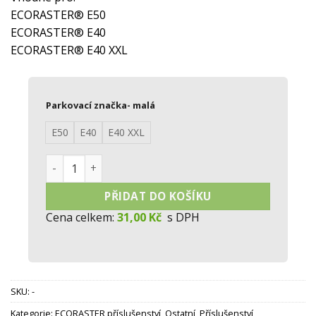
ECORASTER® E50
ECORASTER® E40
ECORASTER® E40 XXL
Parkovací značka- malá
E50
E40
E40 XXL
Parkovací značka - malá množství
PŘIDAT DO KOŠÍKU
Cena celkem:
31,00 Kč
s DPH
SKU:
-
Kategorie:
ECORASTER příslušenství
,
Ostatní
,
Příslušenství