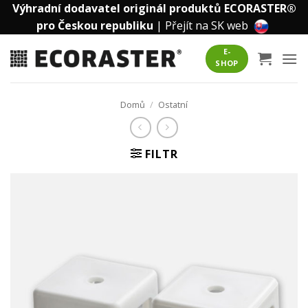
Přeskočit
Výhradní dodavatel originál produktů ECORASTER®
na
pro Českou republiku
|
Přejít na SK web
obsah
E-
SHOP
Domů
/
Ostatní
FILTR