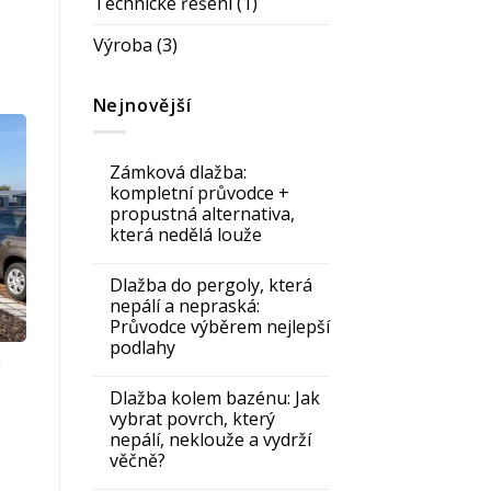
Technické řešení
(1)
Výroba
(3)
Nejnovější
Zámková dlažba:
kompletní průvodce +
propustná alternativa,
která nedělá louže
Dlažba do pergoly, která
nepálí a nepraská:
Průvodce výběrem nejlepší
podlahy
í
Dlažba kolem bazénu: Jak
vybrat povrch, který
nepálí, neklouže a vydrží
věčně?