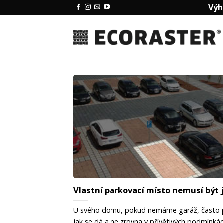
Přeskočit
Výh
na
obsah
Vlastní parkovací místo nemusí být 
U svého domu, pokud nemáme garáž, často 
jak se dá a ne zrovna v přívětivých podmínkách.