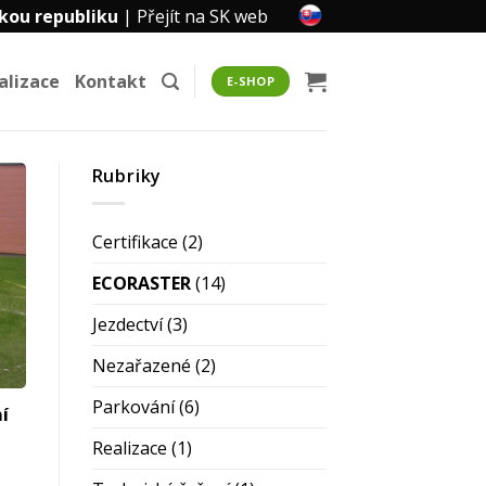
kou republiku
|
Přejít na SK web
alizace
Kontakt
E-SHOP
Rubriky
Certifikace
(2)
ECORASTER
(14)
Jezdectví
(3)
Nezařazené
(2)
Parkování
(6)
í
Realizace
(1)