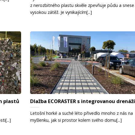
z nerozbitného plastu skvěle zpevňuje půdu a snese
vysokou zátěž. Je vynikajícím[...]
h plastů
Dlažba ECORASTER s integrovanou drenáž
Letošní horké a suché léto přivedlo mnoho z nás na
i[...]
myšlenku, jak si prostor kolem svého domu[...]