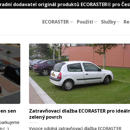
radní dodavatel originál produktů ECORASTER® pro Čes
ECORASTER
Použití
Služby
Re
jen sen
Zatravňovací dlažba ECORASTER pro ideáln
zelený povrch
parkujeme
Vysoce odolná zatravňovací dlažba ECORASTER
[...]