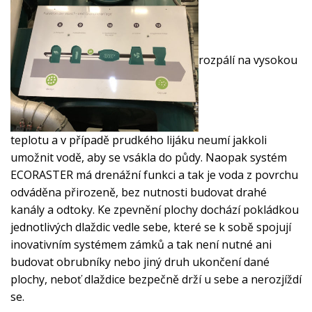
rozpálí na vysokou
teplotu a v případě prudkého lijáku neumí jakkoli
umožnit vodě, aby se vsákla do půdy. Naopak
systém
ECORASTER
má drenážní funkci a tak je voda z povrchu
odváděna přirozeně, bez nutnosti budovat drahé
kanály a odtoky. Ke zpevnění plochy dochází pokládkou
jednotlivých dlaždic vedle sebe, které se k sobě spojují
inovativním systémem zámků a tak není nutné ani
budovat obrubníky nebo jiný druh ukončení dané
plochy, neboť dlaždice bezpečně drží u sebe a nerozjíždí
se.