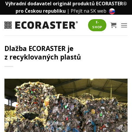
Přeskočit
Výhradní dodavatel originál produktů ECORASTER®
na
pro Českou republiku
|
Přejít na SK web
obsah
E-
SHOP
Dlažba ECORASTER je
z recyklovaných plastů