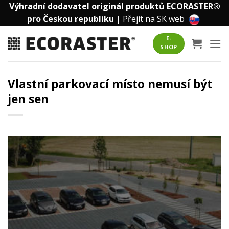
Přeskočit
Výhradní dodavatel originál produktů ECORASTER®
na
pro Českou republiku
|
Přejít na SK web
obsah
E-
SHOP
Vlastní parkovací místo nemusí být
jen sen