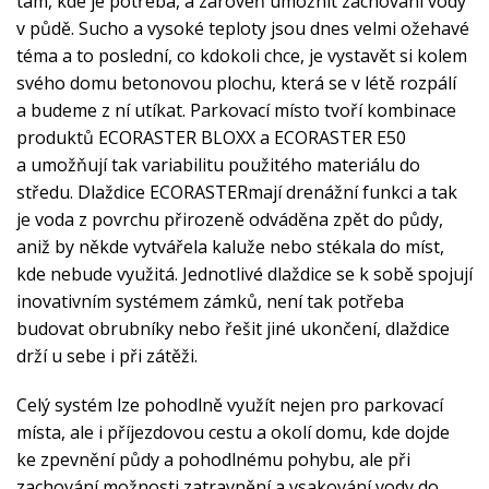
tam, kde je potřeba, a zároveň umožnit zachování vody
v půdě. Sucho a vysoké teploty jsou dnes velmi ožehavé
téma a to poslední, co kdokoli chce, je vystavět si kolem
svého domu betonovou plochu, která se v létě rozpálí
a budeme z ní utíkat. Parkovací místo tvoří kombinace
produktů ECORASTER BLOXX a ECORASTER E50
a umožňují tak variabilitu použitého materiálu do
středu. Dlaždice
ECORASTER
mají drenážní funkci a tak
je voda z povrchu přirozeně odváděna zpět do půdy,
aniž by někde vytvářela kaluže nebo stékala do míst,
kde nebude využitá. Jednotlivé dlaždice se k sobě spojují
inovativním systémem zámků, není tak potřeba
budovat obrubníky nebo řešit jiné ukončení, dlaždice
drží u sebe i při zátěži.
Celý systém lze pohodlně využít nejen pro parkovací
místa, ale i příjezdovou cestu a okolí domu, kde dojde
ke zpevnění půdy a pohodlnému pohybu, ale při
zachování možnosti zatravnění a vsakování vody do