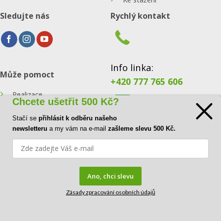
Sledujte nás
Rychlý kontakt
Info linka:
Může pomoct
+420 777 765 606
Realizace
Chcete ušetřit 500 Kč?
Konfigurátor
Stačí se
přihlásit k odběru našeho
E-mail:
newsletteru
a my vám na e-mail
zašleme slevu 500 Kč.
Blog
info@ecoraster.cz
Kontakt
Ano, chci slevu
Zásady zpracování osobních údajů
FAQ
Copyright© 2026
DOVA a.s.
|
IČ:
41034554 |
DIČ:
CZ41034554