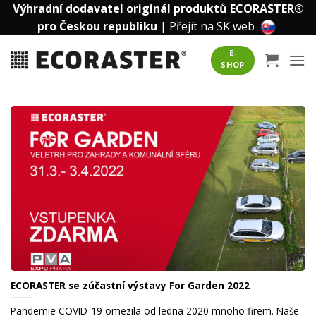
Přeskočit
Výhradní dodavatel originál produktů ECORASTER®
na
pro Českou republiku
|
Přejít na SK web
obsah
E-
SHOP
ECORASTER se zúčastní výstavy For Garden 2022
Pandemie COVID-19 omezila od ledna 2020 mnoho firem. Naše