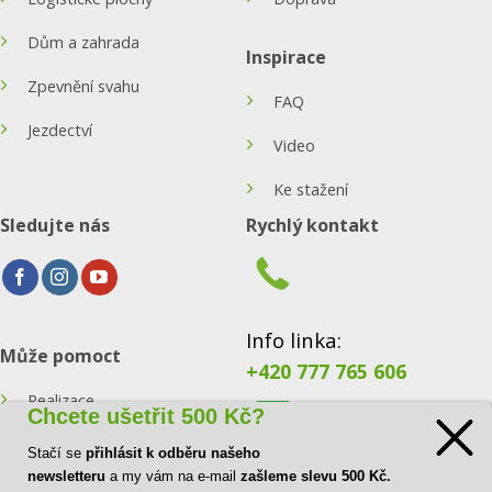
Dům a zahrada
Inspirace
Zpevnění svahu
FAQ
Jezdectví
Video
Ke stažení
Sledujte nás
Rychlý kontakt
Info linka:
Může pomoct
+420 777 765 606
Realizace
Chcete ušetřit 500 Kč?
Konfigurátor
Stačí se
přihlásit k odběru našeho
E-mail:
newsletteru
a my vám na e-mail
zašleme slevu 500 Kč.
Blog