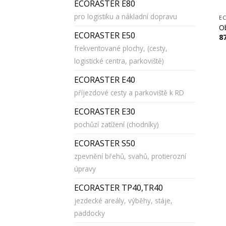
ECORASTER E80
pro logistiku a nákladní dopravu
EC
O
ECORASTER E50
8
frekventované plochy, (cesty,
logistické centra, parkoviště)
ECORASTER E40
příjezdové cesty a parkoviště k RD
ECORASTER E30
pochůzí zatížení (chodníky)
ECORASTER S50
zpevnění břehů, svahů, protierozní
úpravy
ECORASTER TP40,TR40
jezdecké areály, výběhy, stáje,
paddocky