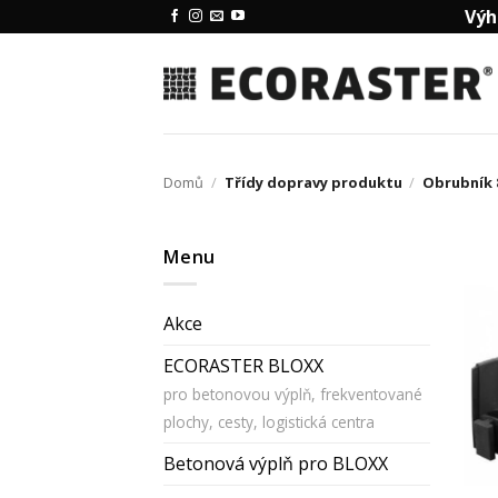
Přeskočit
Výh
na
obsah
Domů
/
Třídy dopravy produktu
/
Obrubník 
Menu
Akce
ECORASTER BLOXX
pro betonovou výplň, frekventované
plochy, cesty, logistická centra
Betonová výplň pro BLOXX