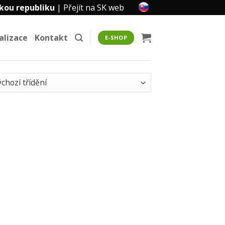
kou republiku
|
Přejít na SK web
alizace
Kontakt
E-SHOP