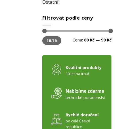
Stačí se jen
přihlásit
Ostatní
newsletteru
a
my Vám
Budete mezi
prvními, 
Filtrovat podle ceny
produktech ECORAS
Minimální
Maximální
Cena:
80 Kč
—
90 Kč
FILTR
cena
cena
Z
Zásady zpra
Kvalitní produkty
30 let na trhu!
Nabízíme zdarma
technické poradenství
Rychlé doručení
po celé České
republice