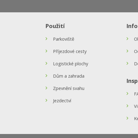
Použití
Inf
Parkoviště
O
Příjezdové cesty
O
Logistické plochy
D
Dům a zahrada
Insp
Zpevnění svahu
F
Jezdectví
V
K