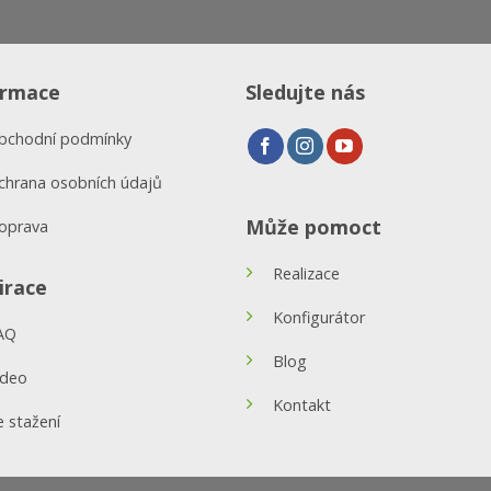
ormace
Sledujte nás
bchodní podmínky
chrana osobních údajů
Může pomoct
oprava
Realizace
irace
Konfigurátor
AQ
Blog
ideo
Kontakt
e stažení