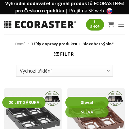
Přeskočit
Výhradní dodavatel originál produktů ECORASTER®
na
pro Českou republiku
|
Přejít na SK web
obsah
E-
SHOP
Domů
/
Třídy dopravy produktu
/
Bloxx bez výplně
FILTR
20 LET ZÁRUKA
Sleva!
SLEVA