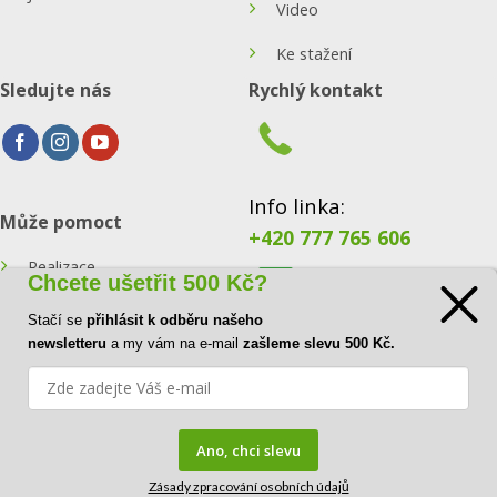
Video
Ke stažení
Sledujte nás
Rychlý kontakt
Info linka:
Může pomoct
+420 777 765 606
Realizace
Chcete ušetřit 500 Kč?
Konfigurátor
Stačí se
přihlásit k odběru našeho
E-mail:
newsletteru
a my vám na e-mail
zašleme slevu 500 Kč.
Blog
info@ecoraster.cz
Kontakt
Ano, chci slevu
Zásady zpracování osobních údajů