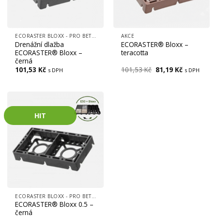
ECORASTER BLOXX - PRO BETONOVOU VÝPLŇ, FREKVENTOVANÉ PLOCHY, CESTY, LOGISTICKÁ CENTRA
AKCE
Drenážní dlažba
ECORASTER® Bloxx –
ECORASTER® Bloxx –
teracotta
černá
Původní
Aktuální
101,53
Kč
101,53
Kč
81,19
Kč
s DPH
s DPH
cena
cena
byla:
je:
101,53 Kč.
81,19 Kč.
HIT
ECORASTER BLOXX - PRO BETONOVOU VÝPLŇ, FREKVENTOVANÉ PLOCHY, CESTY, LOGISTICKÁ CENTRA
ECORASTER® Bloxx 0.5 –
černá