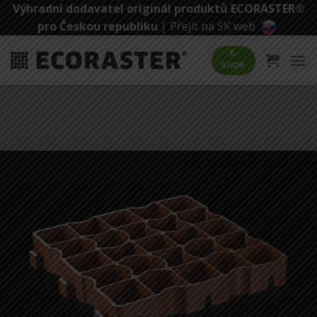
Přeskočit
Výhradní dodavatel originál produktů ECORASTER®
na
pro Českou republiku
|
Přejít na SK web
obsah
E-
SHOP