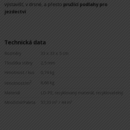
výstavišť, v drsné, a přesto
pružící podlahy pro
jezdectví
Technická data
Rozměry
33 x 33 x 5 cm
Tloušťka stěny
2,5 mm
Hmotnost / kus
0,74 kg
2
6,66 kg
Hmotnost/m
Materiál
LD-PE, recyklovaný materiál, recyklovatelný
Množství/Paleta
57,33 m² / 44 m²