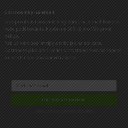
Chci novinky na email:
Jako první vám pošleme malý dárek na e-mail. Bude to
naše poděkování a kupón na 500 kč pro Váš první
nákup.
Pak už Vám posílat tipy a triky jak na aplikace.
Dostanete jako první vědět o chystaných workshopech
a dalších námi pořádaných akcích.
CHCI NOVINKY NA EMAIL
Zásady zpracování osobních údajů