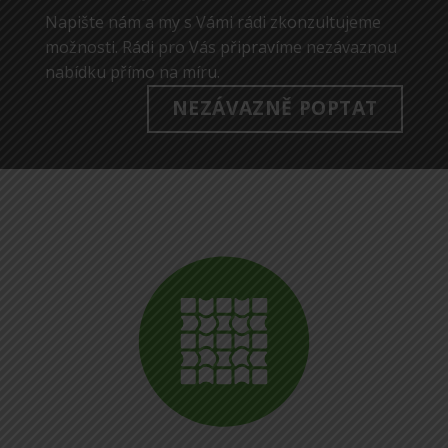
Napište nám a my s Vámi rádi zkonzultujeme
možnosti. Rádi pro Vás připravíme nezávaznou
nabídku přímo na míru.
NEZÁVAZNĚ POPTAT