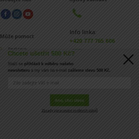
Info linka:
Může pomoct
+420 777 765 606
Realizace
Chcete ušetřit 500 Kč?
Konfigurátor
Stačí se
přihlásit k odběru našeho
E-mail:
newsletteru
a my vám na e-mail
zašleme slevu 500 Kč.
Blog
info@ecoraster.cz
Kontakt
Ano, chci slevu
Zásady zpracování osobních údajů
FAQ
Copyright© 2026
DOVA a.s.
|
IČ:
41034554 |
DIČ:
CZ41034554
| Kirilovova 115, 73921 Paskov