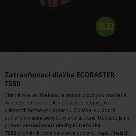
ECORASTER TS50 –
Zatravňovací dlažba
pro profesionální
všední den
Zatravňovací dlažba ECORASTER
TS50
Citelně více zatížitelnosti a radosti z pohybu znamená
více bezpečnosti pro koně a jezdce. Stejně jako
v dobrých běžeckých botách u člověka je u dobré
podlahy chráněn pohybový aparát koně. Už často jsme
pomocí
zatravňovací dlažby ECORASTER
TS50
proměnili tvrdé betonové podlahy, např. v halách