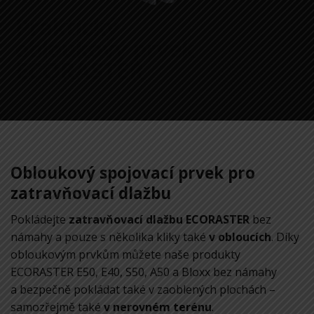
Praktický
obloukový prvek
ECORASTER
Obloukový spojovací prvek pro
zatravňovací dlažbu
Pokládejte
zatravňovací dlažbu ECORASTER
bez
námahy a pouze s několika kliky také
v obloucích
. Díky
obloukovým prvkům můžete naše produkty
ECORASTER E50, E40, S50, A50 a Bloxx bez námahy
a bezpečně pokládat také v zaoblených plochách –
samozřejmě také
v nerovném terénu
.