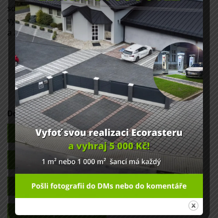
sdružení organizací, které se zabývají testováním
výrobků všeho druhu, za účelem ochrany lidí
a životního prostředí proti různým nebezpečím.
Doporučeno pro
Zvláštní účely
Jezdectví
Lesnictví a zemědělství
Dům a zahradu
Příjezdy a cesty
Ochranu proti erozi