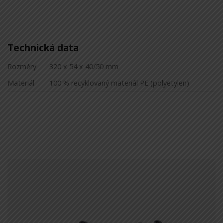
Technická data
Rozměry
320 x 54 x 40/50 mm
Materiál
100 % recyklovaný materiál PE (polyetylen)