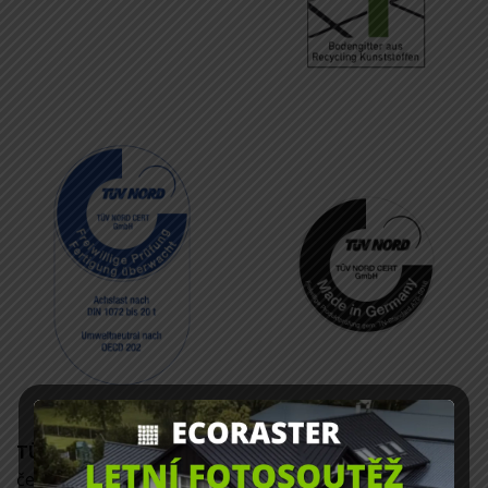
TÜV
(zkratka pro Technischer Überwachungs-Verein,
česky Technické kontrolní sdružení) je německé