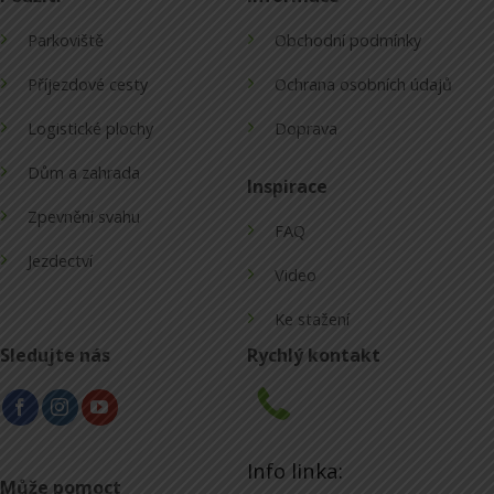
Parkoviště
Obchodní podmínky
Příjezdové cesty
Ochrana osobních údajů
Logistické plochy
Doprava
Dům a zahrada
Inspirace
Zpevnění svahu
FAQ
Jezdectví
Video
Ke stažení
Sledujte nás
Rychlý kontakt
Info linka:
Může pomoct