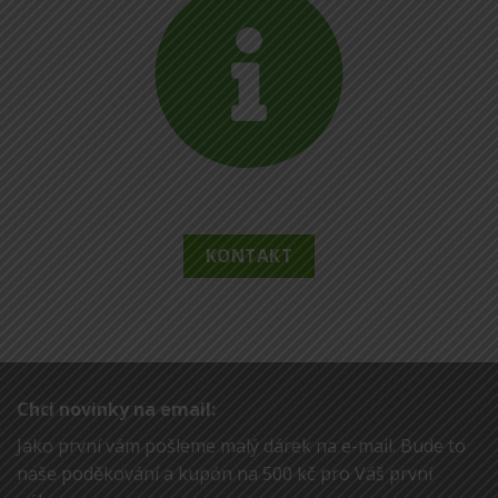
KONTAKT
Chci novinky na email:
Jako první vám pošleme malý dárek na e-mail. Bude to
naše poděkování a kupón na 500 kč pro Váš první