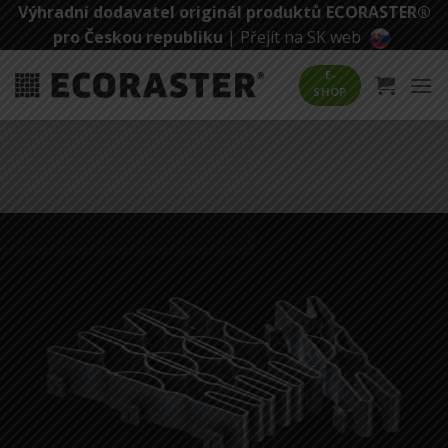
Přeskočit
Výhradní dodavatel originál produktů ECORASTER®
na
pro Českou republiku
|
Přejít na SK web
obsah
E-
SHOP