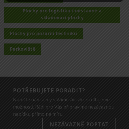
Plochy pro logistiku / odstavné a
skladovací plochy
Plochy pro požární techniku
Parkoviště
POTŘEBUJETE PORADIT?
Napište nám a my s Vámi rádi zkonzultujeme
možnosti. Rádi pro Vás připravíme nezávaznou
nabídku přímo na míru.
NEZÁVAZNĚ POPTAT