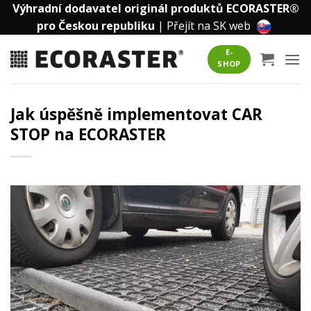
Přeskočit
Výhradní dodavatel originál produktů ECORASTER®
na
pro Českou republiku
|
Přejít na SK web
obsah
E-
SHOP
Jak úspěšně implementovat CAR
STOP na ECORASTER