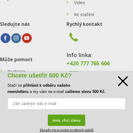
Video
Ke stažení
Sledujte nás
Rychlý kontakt
Info linka:
Může pomoct
+420 777 765 606
Realizace
Chcete ušetřit 500 Kč?
Konfigurátor
Stačí se
přihlásit k odběru našeho
E-mail:
newsletteru
a my vám na e-mail
zašleme slevu 500 Kč.
Blog
info@ecoraster.cz
Kontakt
Ano, chci slevu
Zásady zpracování osobních údajů