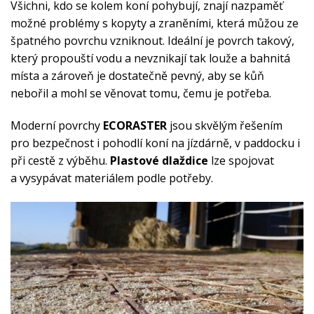
Všichni, kdo se kolem koní pohybují, znají nazpaměť
možné problémy s kopyty a zraněními, která můžou ze
špatného povrchu vzniknout. Ideální je povrch takový,
který propouští vodu a nevznikají tak louže a bahnitá
místa a zároveň je dostatečně pevný, aby se kůň
nebořil a mohl se věnovat tomu, čemu je potřeba.
Moderní povrchy
ECORASTER
jsou skvělým řešením
pro bezpečnost i pohodlí koní na jízdárně, v paddocku i
při cestě z výběhu.
Plastové dlaždice
lze spojovat
a vysypávat materiálem podle potřeby.