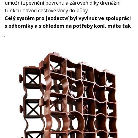
umožní zpevnění povrchu a zároveň díky drenážní
funkci i odvod dešťové vody do půdy.
Celý systém pro jezdectví byl vyvinut ve spolupráci
s odborníky a s ohledem na potřeby koní, máte tak
jistotu, že pro ty své děláte jen to nejlepší.