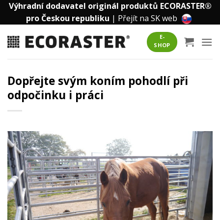
Přeskočit
Výhradní dodavatel originál produktů ECORASTER®
na
pro Českou republiku
|
Přejít na SK web
obsah
E-
SHOP
Dopřejte svým koním pohodlí při
odpočinku i práci