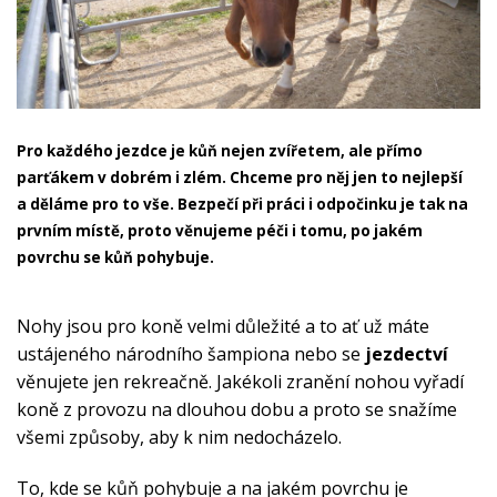
Pro každého jezdce je kůň nejen zvířetem, ale přímo
parťákem v dobrém i zlém. Chceme pro něj jen to nejlepší
a děláme pro to vše. Bezpečí při práci i odpočinku je tak na
prvním místě, proto věnujeme péči i tomu, po jakém
povrchu se kůň pohybuje.
Nohy jsou pro koně velmi důležité a to ať už máte
ustájeného národního šampiona nebo se
jezdectví
věnujete jen rekreačně. Jakékoli zranění nohou vyřadí
koně z provozu na dlouhou dobu a proto se snažíme
všemi způsoby, aby k nim nedocházelo.
To, kde se kůň pohybuje a na jakém povrchu je