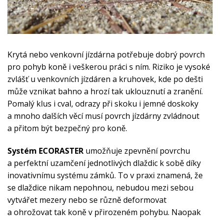
Krytá nebo venkovní jízdárna potřebuje dobrý povrch
pro pohyb koně i veškerou práci s ním. Riziko je vysoké
zvlášť u venkovních jízdáren a kruhovek, kde po dešti
může vznikat bahno a hrozí tak uklouznutí a zranění.
Pomalý klus i cval, odrazy při skoku i jemné doskoky
a mnoho dalších věcí musí povrch jízdárny zvládnout
a přitom být bezpečný pro koně.
Systém ECORASTER
umožňuje zpevnění povrchu
a perfektní uzamčení jednotlivých dlaždic k sobě díky
inovativnímu systému zámků. To v praxi znamená, že
se dlaždice nikam nepohnou, nebudou mezi sebou
vytvářet mezery nebo se různě deformovat
a ohrožovat tak koně v přirozeném pohybu. Naopak