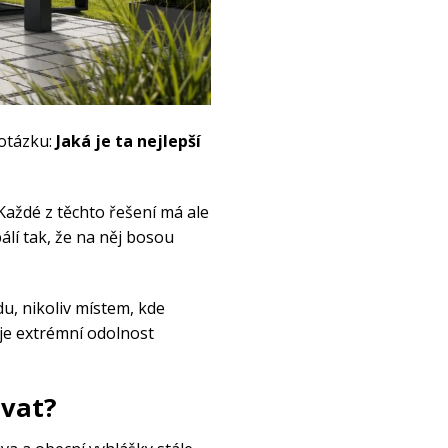
 otázku:
Jaká je ta nejlepší
Každé z těchto řešení má ale
álí tak, že na něj bosou
du, nikoliv místem, kde
uje extrémní odolnost
ovat?