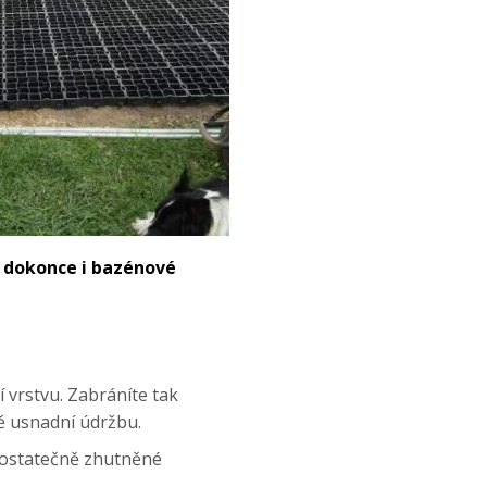
 a dokonce i bazénové
 vrstvu. Zabráníte tak
zně usnadní údržbu.
edostatečně zhutněné