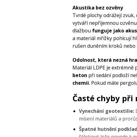
Budete mezi
prvními, 
Akustika bez ozvěny
produktech ECORAS
Tvrdé plochy odrážejí zvuk,
vytváří nepříjemnou ozvěnu
dlažbou
funguje jako akus
a materiál mřížky pohlcují 
rušen duněním kroků nebo 
Z
Zásady zpra
Odolnost, která nezná hra
Materiál LDPE je extrémně 
beton
při sedání podloží n
chemii
. Pokud máte pergolu 
Časté chyby při 
Vynechání geotextilie:
D
mísení materiálů a prorůs
Špatné hutnění podklad
štěrkové lože povede k 