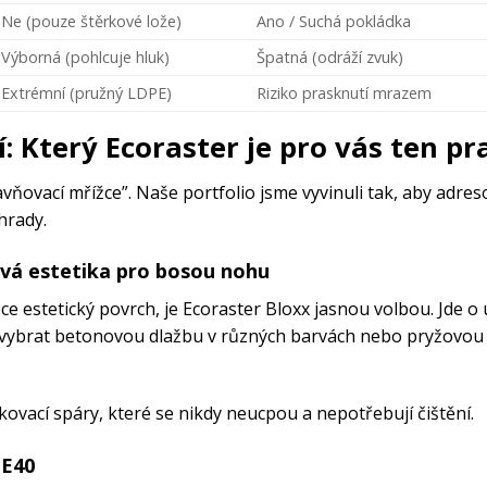
Ne (pouze štěrkové lože)
Ano / Suchá pokládka
Výborná (pohlcuje hluk)
Špatná (odráží zvuk)
Extrémní (pružný LDPE)
Riziko prasknutí mrazem
: Který Ecoraster je pro vás ten pr
avňovací mřížce”. Naše portfolio jsme vyvinuli tak, aby adres
hrady.
ová estetika pro bosou nohu
e estetický povrch, je Ecoraster Bloxx jasnou volbou. Jde o
 vybrat betonovou dlažbu v různých barvách nebo pryžovou 
kovací spáry, které se nikdy neucpou a nepotřebují čištění.
a
E40