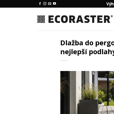
Přeskočit
Výh
na
obsah
Dlažba do pergo
nejlepší podlah