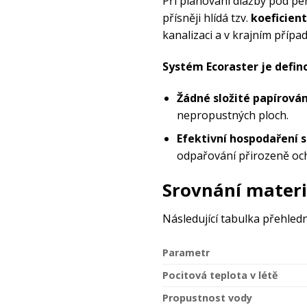
Při plánování dlažby pod pe
přísněji hlídá tzv.
koeficien
kanalizaci a v krajním příp
Systém Ecoraster
je defin
Žádné složité papírován
nepropustných ploch.
Efektivní hospodaření s
odpařování přirozeně och
Srovnání materiá
Následující tabulka přehled
Parametr
Pocitová teplota v létě
Propustnost vody