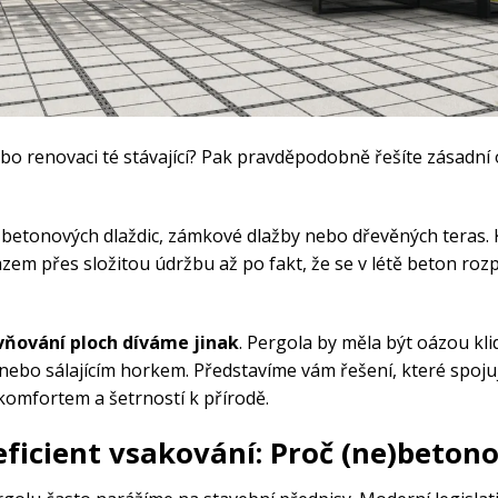
bo renovaci té stávající? Pak pravděpodobně řešíte zásadní
 betonových dlaždic, zámkové dlažby nebo dřevěných teras. 
zem přes složitou údržbu až po fakt, že se v létě beton rozp
vňování ploch díváme jinak
. Pergola by měla být oázou kli
 nebo sálajícím horkem. Představíme vám řešení, které spoj
omfortem a šetrností k přírodě.
eficient vsakování: Proč (ne)beton