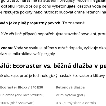
rgolu často narážíme na stavební předpisy. Moderní legislati
t odtoku
. Pokud celou plochu vybetonujete, dešťová voda n
adě riskujete pokuty nebo nutnost budovat drahé retenční ná
ován jako plně propustný povrch.
To znamená:
í:
Ve většině případů nepotřebujete stavební povolení, pro
 vodou:
Voda se vsakuje přímo v místě dopadu, vyživuje okoln
lazuje mikroklima vaší pergoly.
lů: Ecoraster vs. běžná dlažba v p
ně ukazuje, proč je technologický náskok Ecorasteru klíčový
Ecoraster Bloxx / E40
E30
Betonová dlažba
Příjemná (cirkulace vzduchu)
Velmi vysoká (pálí)
100% (plně vsakovací)
0 % (nutný sklon a odtok)