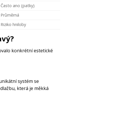
Často ano (patky)
Průměrná
Riziko hniloby
avý?
ovalo konkrétní estetické
 unikátní systém se
dlažbu, která je měkká