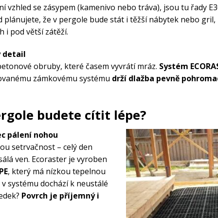
odní vzhled se zásypem (kamenivo nebo tráva), jsou tu řady E3
 plánujete, že v pergole bude stát i těžší nábytek nebo gril,
h i pod větší zátěží.
 detail
etonové obruby, které časem vyvrátí mráz.
Systém ECORAS
acovanému zámkovému systému
drží dlažba pevně pohrom
ergole budete cítit lépe?
ec pálení nohou
u setrvačnost – celý den
ž je
sálá ven. Ecoraster je vyroben
PE
, který má nízkou tepelnou
aše...
m v systému dochází k neustálé
ledek?
Povrch je příjemný i
 k odběru našeho
 na e-mail zašleme
slevu 500 Kč.