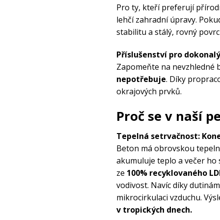
Pro ty, kteří preferují přír
lehčí zahradní úpravy. Pokud
stabilitu a stálý, rovný povrc
Příslušenství pro dokonalý
Zapomeňte na nevzhledné b
nepotřebuje
. Díky propr
okrajových prvků.
Proč se v naší p
Tepelná setrvačnost: Kon
Beton má obrovskou tepelno
Sleva u
akumuluje teplo a večer ho 
ze
100% recyklovaného LD
skoro v
vodivost. Navíc díky dutiná
mikrocirkulaci vzduchu. Výs
Stačí se jen
přihlásit
v tropických dnech.
newsletteru
a
my Vám