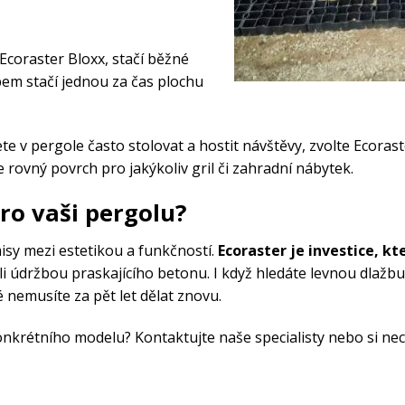
Ecoraster Bloxx
, stačí běžné
pem stačí jednou za čas plochu
e v pergole často stolovat a hostit návštěvy, zvolte Ecoraster
e rovný povrch pro jakýkoliv gril či zahradní nábytek.
ro vaši pergolu?
sy mezi estetikou a funkčností.
Ecoraster je investice, kt
vili údržbou praskajícího betonu. I když hledáte levnou dlažb
ré nemusíte za pět let dělat znovu.
konkrétního modelu?
Kontaktujte naše specialisty
nebo si ne