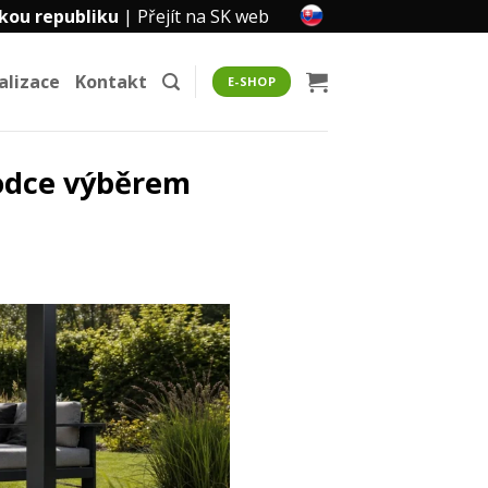
kou republiku
|
Přejít na SK web
alizace
Kontakt
E-SHOP
vodce výběrem