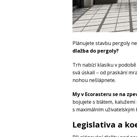
Plánujete stavbu pergoly ne
dlažba do pergoly?
Trh nabízí klasiku v podobě
svá úskalí – od praskání mra
nohou nešlápnete.
My v Ecorasteru se na zpe
bojujete s blátem, kalužemi
s maximálním uživatelským k
Legislativa a ko