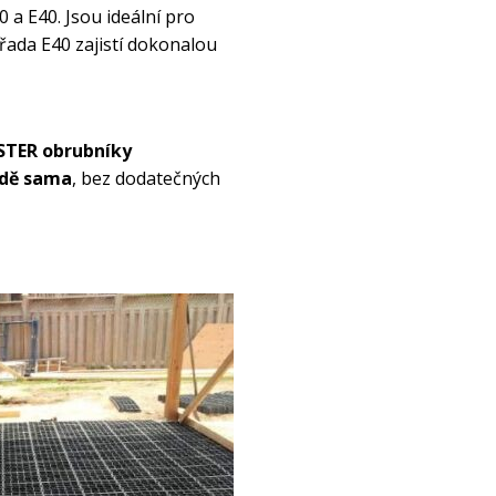
0 a E40. Jsou ideální pro
 řada E40 zajistí dokonalou
TER obrubníky
adě sama
, bez dodatečných