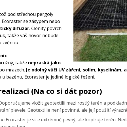
kdo se dozví o nových akcích,
TER
.
 což pod střechou pergoly
. Ecoraster se zásypem nebo
tický difuzor
. Členitý povrch
hluk, takže váš hovor nebude
ozvěnou.
ÍSKAT SLEVU
cování osobních údajů
nic
pružný, takže
nepraská jako
ebo mrazech.
Je odolný vůči UV záření, solím, kyselinám,
u bazénu, Ecoraster je jediné logické řešení.
realizaci (Na co si dát pozor)
oporučujeme vložit geotextilii mezi rostlý terén a podkladní
tání plevele. Geotextilie není povinná, ale její použití výra
u:
Ecoraster je sice extrémně pevný, ale kopíruje terén. N
nerovnostem.