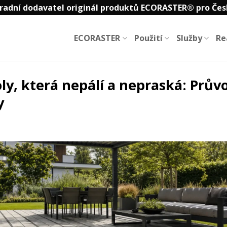
radní dodavatel originál produktů ECORASTER® pro Čes
ECORASTER
Použití
Služby
Re
ly, která nepálí a nepraská: Prů
y