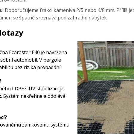
u
: Doporučujeme frakci kameniva 2/5 nebo 4/8 mm. Příliš j
 kámen se špatně srovnává pod zahradní nábytek.
dotazy
ažba Ecoraster E40
je navržena
osobní automobil. V pergole
abilitu bez rizika propadání.
?
ného LDPE s UV stabilizací je
t
. Systém nekřehne a odolává
cí?
entovanému zámkovému systému