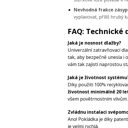
Nevhodná frakce zásyp
vyplavovat, příliš hrubý
FAQ: Technické 
Jaká je nosnost dlažby?
Univerzální
zatravňovací dl
tak, aby bezpečně unesla i 
vám tak zajistí naprostou st
Jaká je životnost systému
Díky použití 100% recyklova
životnost minimálně 20 le
všem povětrnostním vlivům.
Zvládnu instalaci svépomo
Ano! Pokládka je díky pat
je velmi rychlá.