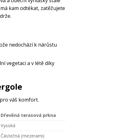
va a obecní vyhlášky stále
emá kam odtékat, zatěžujete
drže.
tože nedochází k nárůstu
í vegetaci a v létě díky
ergole
 pro váš komfort.
Dřevěná terasová prkna
Vysoká
Částečná (mezerami)