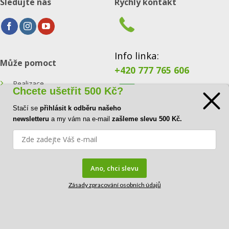
Sledujte nás
Rychlý kontakt
Info linka:
Může pomoct
+420 777 765 606
Realizace
Chcete ušetřit 500 Kč?
Konfigurátor
Stačí se
přihlásit k odběru našeho
E-mail:
newsletteru
a my vám na e-mail
zašleme slevu 500 Kč.
Blog
info@ecoraster.cz
Kontakt
Ano, chci slevu
Zásady zpracování osobních údajů
FAQ
Copyright© 2026
DOVA a.s.
|
IČ:
41034554 |
DIČ:
CZ41034554
| Kirilovova 115, 73921 Paskov