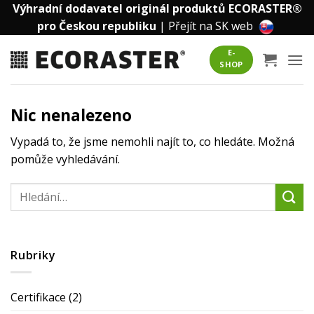
Přeskočit
Výhradní dodavatel originál produktů ECORASTER®
na
pro Českou republiku
|
Přejít na SK web
obsah
E-
SHOP
Nic nenalezeno
Vypadá to, že jsme nemohli najít to, co hledáte. Možná
pomůže vyhledávání.
Rubriky
Certifikace
(2)