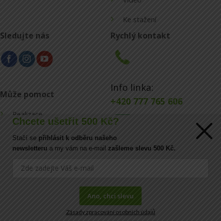
Ke stažení
Sledujte nás
Rychlý kontakt
Info linka:
Může pomoct
+420 777 765 606
Realizace
Chcete ušetřit 500 Kč?
Konfigurátor
Stačí se
přihlásit k odběru našeho
E-mail:
newsletteru
a my vám na e-mail
zašleme slevu 500 Kč.
Blog
info@ecoraster.cz
Kontakt
Ano, chci slevu
Zásady zpracování osobních údajů
FAQ