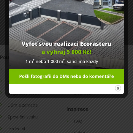
Zásady zpracování osobních údajů
Použití
Informace
Parkoviště
Obchodní podmínky
Příjezdové cesty
Ochrana osobních údajů
Logistické plochy
Doprava
Dům a zahrada
Inspirace
Zpevnění svahu
FAQ
Jezdectví
Video