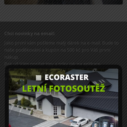
Chci novinky na email:
Jako první vám pošleme malý dárek na e-mail. Bude to
naše poděkování a kupón na 500 kč pro Váš první
nákup.
Pak už Vám posílat tipy a triky jak na aplikace.
Dostanete jako první vědět o chystaných workshopech
a dalších námi pořádaných akcích.
CHCI NOVINKY NA EMAIL