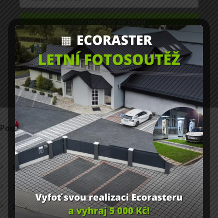
CHCI NOVINKY NA EMAIL
Zásady zpracování osobních údajů
Použití
Informace
Parkoviště
Obchodní podmínky
Příjezdové cesty
Ochrana osobních údajů
Logistické plochy
Doprava
Dům a zahrada
Inspirace