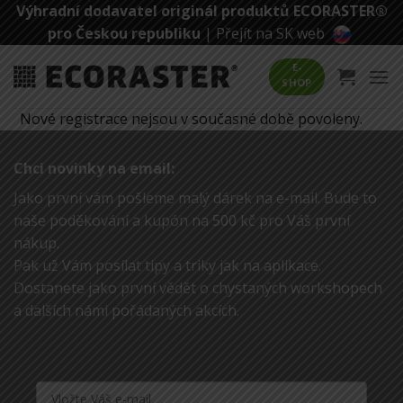
Přeskočit
Výhradní dodavatel originál produktů ECORASTER®
na
pro Českou republiku
|
Přejít na SK web
obsah
E-
SHOP
Nové registrace nejsou v současné době povoleny.
Chci novinky na email:
Jako první vám pošleme malý dárek na e-mail. Bude to
naše poděkování a kupón na 500 kč pro Váš první
nákup.
Pak už Vám posílat tipy a triky jak na aplikace.
Dostanete jako první vědět o chystaných workshopech
a dalších námi pořádaných akcích.