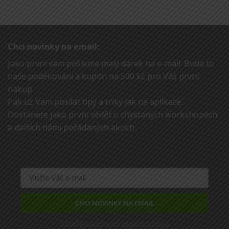
Chci novinky na email:
Jako první vám pošleme malý dárek na e-mail. Bude to
naše poděkování a kupón na 500 kč pro Váš první
nákup.
Pak už Vám posílat tipy a triky jak na aplikace.
Dostanete jako první vědět o chystaných workshopech
a dalších námi pořádaných akcích.
CHCI NOVINKY NA EMAIL
Zásady zpracování osobních údajů