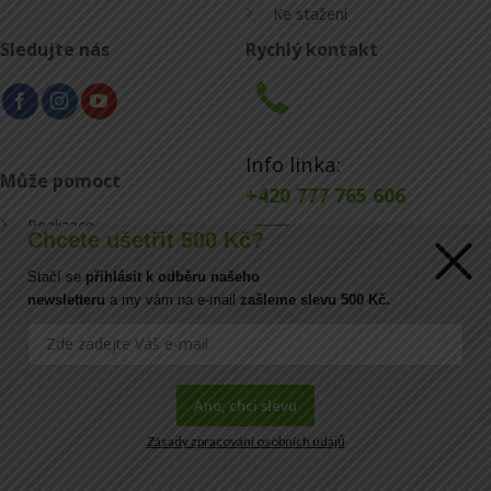
Ke stažení
Sledujte nás
Rychlý kontakt
Info linka:
Může pomoct
+420 777 765 606
Realizace
Chcete ušetřit 500 Kč?
Konfigurátor
Stačí se
přihlásit k odběru našeho
E-mail:
newsletteru
a my vám na e-mail
zašleme slevu 500 Kč.
Blog
info@ecoraster.cz
Kontakt
Ano, chci slevu
Zásady zpracování osobních údajů
FAQ
Copyright© 2026
DOVA a.s.
|
IČ:
41034554 |
DIČ:
CZ41034554