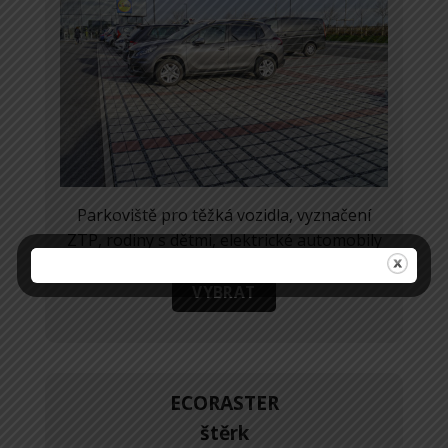
Parkoviště pro těžká vozidla, vyznačení
ZTP, rodiny s dětmi, elektrické automobily
VYBRAT
ECORASTER
štěrk