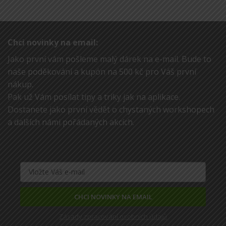
Chci novinky na email:
Jako první vám pošleme malý dárek na e-mail. Bude to
naše poděkování a kupón na 500 kč pro Váš první
nákup.
Pak už Vám posílat tipy a triky jak na aplikace.
Dostanete jako první vědět o chystaných workshopech
a dalších námi pořádaných akcích.
CHCI NOVINKY NA EMAIL
Zásady zpracování osobních údajů