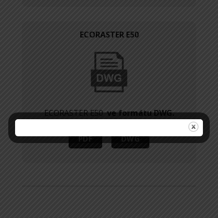
ECORASTER E50
ECORASTER E50
ve formátu DWG.
PDF
DWG