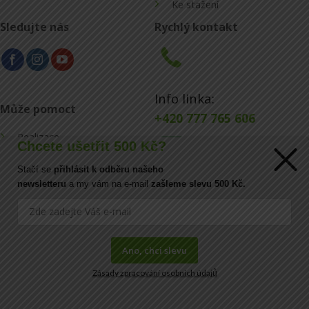
Ke stažení
Sledujte nás
Rychlý kontakt
Info linka:
Může pomoct
+420 777 765 606
Realizace
Chcete ušetřit 500 Kč?
Konfigurátor
Stačí se
přihlásit k odběru našeho
E-mail:
newsletteru
a my vám na e-mail
zašleme slevu 500 Kč.
Blog
info@ecoraster.cz
Kontakt
Ano, chci slevu
Zásady zpracování osobních údajů
FAQ
Copyright© 2026
DOVA a.s.
|
IČ:
41034554 |
DIČ:
CZ41034554