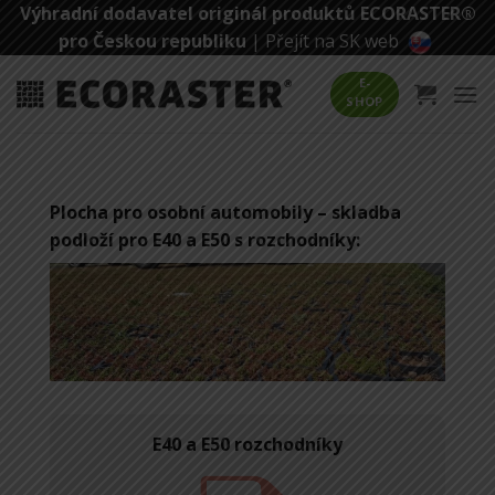
Přeskočit
Výhradní dodavatel originál produktů ECORASTER®
na
pro Českou republiku
|
Přejít na SK web
obsah
E-
SHOP
Plocha pro osobní automobily – skladba
podloží pro E40 a E50 s rozchodníky:
E40 a E50 rozchodníky