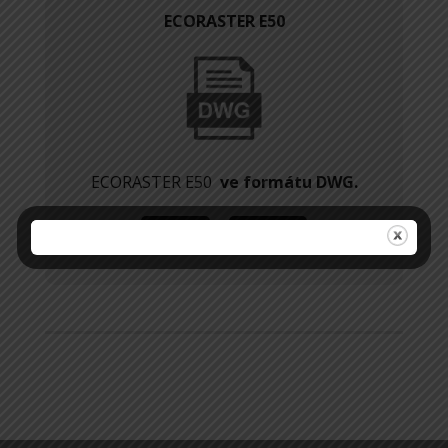
ECORASTER E50
ECORASTER E50
ve formátu DWG.
PDF
DWG