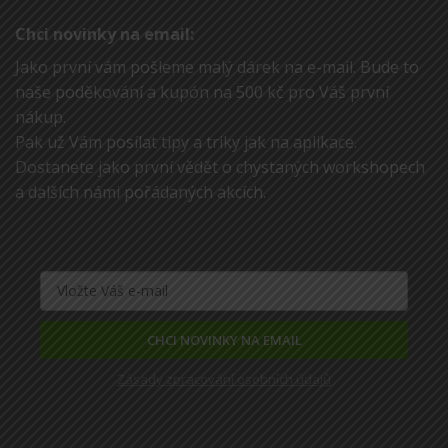
Chci novinky na email:
Jako první vám pošleme malý dárek na e-mail. Bude to
naše poděkování a kupón na 500 kč pro Váš první
nákup.
Pak už Vám posílat tipy a triky jak na aplikace.
Dostanete jako první vědět o chystaných workshopech
a dalších námi pořádaných akcích.
CHCI NOVINKY NA EMAIL
Zásady zpracování osobních údajů